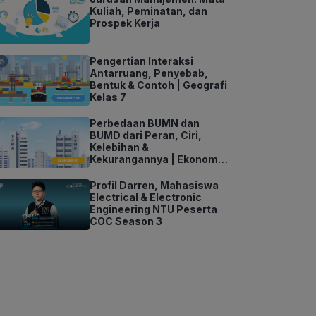
Kuliah, Peminatan, dan
Prospek Kerja
Pengertian Interaksi
Antarruang, Penyebab,
Bentuk & Contoh | Geografi
Kelas 7
Perbedaan BUMN dan
BUMD dari Peran, Ciri,
Kelebihan &
Kekurangannya | Ekonomi
Kelas 11
Profil Darren, Mahasiswa
Electrical & Electronic
Engineering NTU Peserta
COC Season 3