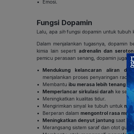
Emosi.
Fungsi Dopamin
Lalu, apa
sih
fungsi dopamin untuk tubuh k
Dalam menjalankan tugasnya, dopamin b
kimia lain seperti
adrenalin dan seroton
pemicu perasaan senang, dopamin juga mem
Mendukung kelancaran aliran dara
menjalankan proses penyaringan racun 
Membantu
ibu merasa lebih tenang
saa
Memperlancar sirkulasi darah
ke selur
Meningkatkan kualitas tidur.
Mengirimkan sinyal ke tubuh untuk
men
Berperan dalam
mengontrol rasa mual
Meningkatkan denyut jantung
saat fun
Merangsang sistem saraf dan otot gun