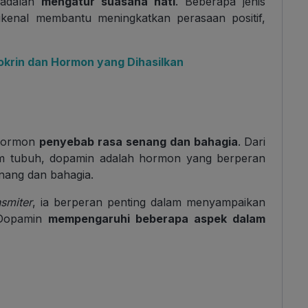
 adalah
mengatur suasana hati
. Beberapa jenis
ikenal membantu meningkatkan perasaan positif,
rin dan Hormon yang Dihasilkan
 hormon
penyebab rasa senang dan bahagia
. Dari
am tubuh, dopamin adalah hormon yang berperan
nang dan bahagia.
smiter
, ia berperan penting dalam menyampaikan
 Dopamin
mempengaruhi beberapa aspek dalam