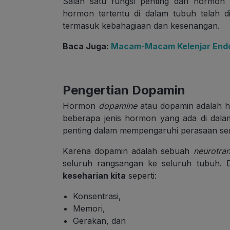
Salah satu fungsi penting dari hormon
hormon tertentu di dalam tubuh telah d
termasuk kebahagiaan dan kesenangan.
Baca Juga:
Macam-Macam Kelenjar Endok
Pengertian Dopamin
Hormon
dopamine
atau dopamin adalah
beberapa jenis hormon yang ada di dal
penting dalam mempengaruhi perasaan se
Karena dopamin adalah sebuah
neurotran
seluruh rangsangan ke seluruh tubuh.
keseharian kita
seperti:
Konsentrasi,
Memori,
Gerakan, dan