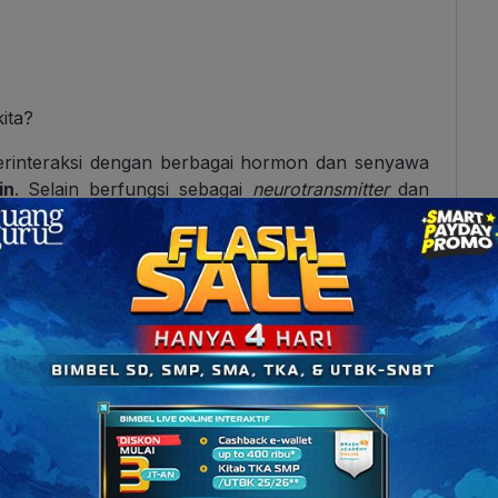
ita?
erinteraksi dengan berbagai hormon dan senyawa
in
. Selain berfungsi sebagai
neurotransmitter
dan
iliki sejumlah peran penting lainnya. Apa aja
tuh
?
h menuju ginjal
agar organ tersebut dapat
secara optimal.
t menyusui.
uh tubuh.
gurangi sensasi nyeri
.
dan muntah.
gsi jantung menurun.
a
mendukung pergerakan tubuh
.