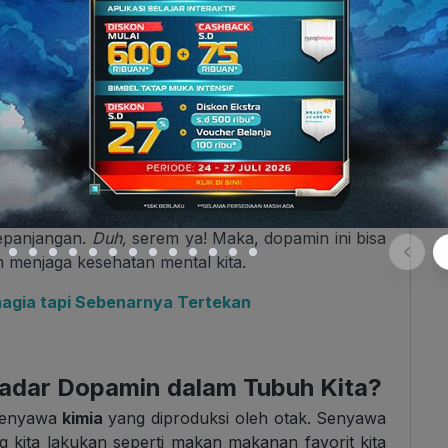
an menyenangkan
atau saat tubuh berada dalam
ngan
M
ental Health
,
loh!
ruhi
aktivitas sehari-hari kita loh
. Kita menjadi lebih
ngkungan membaik dan juga mampu menghadapi lebih
 dopamin di dalam tubuh, akan menyebabkan kita
kepanjangan.
Duh,
serem ya
! Maka, dopamin ini bisa
 menjaga kesehatan mental kita.
hagia tapi Sebenarnya Tertekan
adar Dopamin dalam Tubuh Kita?
senyawa
kimia
yang diproduksi oleh otak. Senyawa
ng kita lakukan seperti makan makanan favorit kita