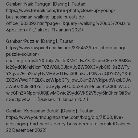
Gambar ‘Naik Tangga’ [Daring]. Tautan:
https://www.freepik.com/free-photo/close-up-young-
businessman-walking-upstairs-outside-
office_1603392.htm#page=1&query=walking%20up%20stairs
&position=7 (Diakses: 11 Januari 2021)
Gambar ‘Puzzle’ [Daring]. Tautan:
https://www.rawpixel.com/image/385452/free-photo-image-
puzzle-solution-
challenge#eyJkYXRhIjp7ImtleXMiOiJwYXJ0IiwicGFnZSI6MSw
ic29ydCI6ImN1cmF0ZWQiLCJjdXJyZW50X3VybCI6Ii9zZWFy
Y2gvd2Fsa2luZyUyMHVwJTIwc3RhaXJzP3NvcnQ9Y3VyYXRl
ZCZwYWdlPTEiLCJzaW1pbGFyIjowLCJmZWVkIjpudWxsLCJw
aW50ZXJlc3RfZmlsdGVyIjowLCJ0b3BpY19ncm91cCI6bnVsbC
wicGFnZXNpemUiOjEwMCwic29ydGVkS2V5cyI6InBhcnQifSwi
cG9zIjowfQ== (Diakses: 11 Januari 2021)
Gambar ‘Kebiasaan Buruk’ [Daring]. Tautan:
https://www.yourthoughtpartner.com/blog/bid/71560/five-
messaging-bad-habits-every-boss-needs-to-break (Diakses
22 Desember 2022)