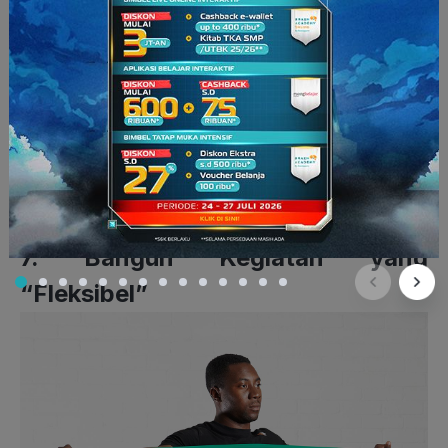
untuk dilakukan cuma-cuma. Nah, makanya itu, kamu perlu
menggantinya dengan kebiasaan baik.
Misalnya, kalau kamu ingin mengurangi screen time media
sosial, kamu bisa menumbuhkan kebiasaan baru untuk
membaca buku untuk mengalihkan screen time tadi.
Baca Juga:
Cara Mengatasi Kebiasaan Menunda
Pekerjaan
7. Bangun Kegiatan yang
“Fleksibel”