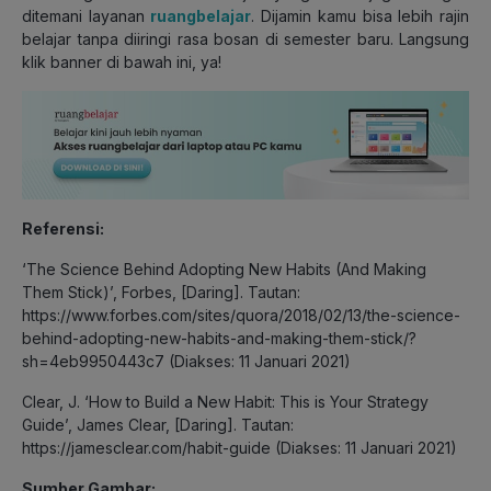
ditemani layanan
ruangbelajar
. Dijamin kamu bisa lebih rajin
belajar tanpa diiringi rasa bosan di semester baru. Langsung
klik banner di bawah ini, ya!
Referensi:
‘The Science Behind Adopting New Habits (And Making
Them Stick)’, Forbes, [Daring]. Tautan:
https://www.forbes.com/sites/quora/2018/02/13/the-science-
behind-adopting-new-habits-and-making-them-stick/?
sh=4eb9950443c7 (Diakses: 11 Januari 2021)
Clear, J. ‘How to Build a New Habit: This is Your Strategy
Guide’, James Clear, [Daring]. Tautan:
https://jamesclear.com/habit-guide (Diakses: 11 Januari 2021)
Sumber Gambar: