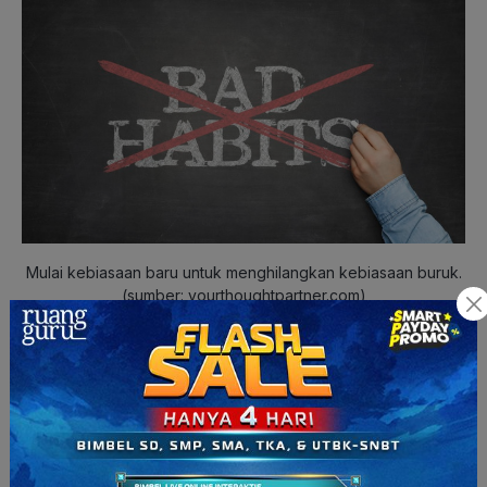
Mulai kebiasaan baru untuk menghilangkan kebiasaan buruk.
(sumber: yourthoughtpartner.com)
Membangun kebiasaan baik bisa dilakukan dengan cara
menghilangkan kebiasaan buruk. Misalnya mengurangi makan
junk food, mengurangi screen time bermain media sosial, dan
lain sebagainya.
Terkadang, menghilangkan kebiasaan buruk ini tidak mudah