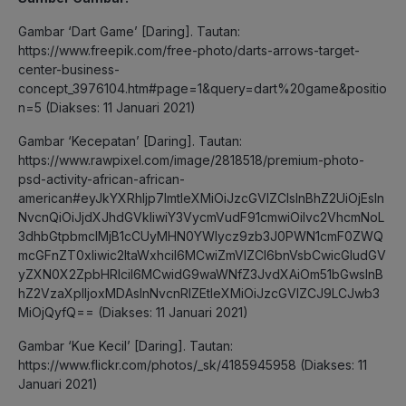
Gambar ‘Dart Game’ [Daring]. Tautan:
https://www.freepik.com/free-photo/darts-arrows-target-
center-business-
concept_3976104.htm#page=1&query=dart%20game&positio
n=5 (Diakses: 11 Januari 2021)
Gambar ‘Kecepatan’ [Daring]. Tautan:
https://www.rawpixel.com/image/2818518/premium-photo-
psd-activity-african-african-
american#eyJkYXRhIjp7ImtleXMiOiJzcGVlZCIsInBhZ2UiOjEsIn
NvcnQiOiJjdXJhdGVkIiwiY3VycmVudF91cmwiOiIvc2VhcmNoL
3dhbGtpbmclMjB1cCUyMHN0YWlycz9zb3J0PWN1cmF0ZWQ
mcGFnZT0xIiwic2ltaWxhciI6MCwiZmVlZCI6bnVsbCwicGludGV
yZXN0X2ZpbHRlciI6MCwidG9waWNfZ3JvdXAiOm51bGwsInB
hZ2VzaXplIjoxMDAsInNvcnRlZEtleXMiOiJzcGVlZCJ9LCJwb3
MiOjQyfQ== (Diakses: 11 Januari 2021)
Gambar ‘Kue Kecil’ [Daring]. Tautan:
https://www.flickr.com/photos/_sk/4185945958 (Diakses: 11
Januari 2021)