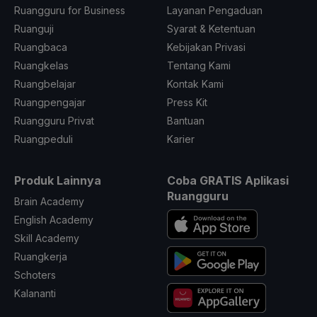
Ruangguru for Business
Layanan Pengaduan
Ruanguji
Syarat & Ketentuan
Ruangbaca
Kebijakan Privasi
Ruangkelas
Tentang Kami
Ruangbelajar
Kontak Kami
Ruangpengajar
Press Kit
Ruangguru Privat
Bantuan
Ruangpeduli
Karier
Produk Lainnya
Coba GRATIS Aplikasi
Ruangguru
Brain Academy
English Academy
Skill Academy
Ruangkerja
Schoters
Kalananti