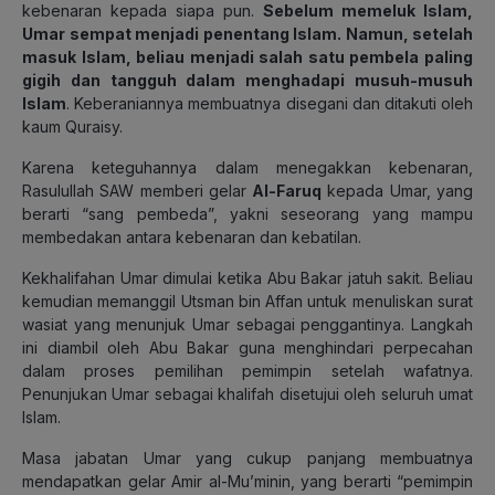
kebenaran kepada siapa pun.
Sebelum memeluk Islam,
Umar sempat menjadi penentang Islam. Namun, setelah
masuk Islam, beliau menjadi salah satu pembela paling
gigih dan tangguh dalam menghadapi musuh-musuh
Islam
. Keberaniannya membuatnya disegani dan ditakuti oleh
kaum Quraisy.
Karena keteguhannya dalam menegakkan kebenaran,
Rasulullah SAW memberi gelar
Al-Faruq
kepada Umar, yang
berarti “sang pembeda”, yakni seseorang yang mampu
membedakan antara kebenaran dan kebatilan.
Kekhalifahan Umar dimulai ketika Abu Bakar jatuh sakit. Beliau
kemudian memanggil Utsman bin Affan untuk menuliskan surat
wasiat yang menunjuk Umar sebagai penggantinya. Langkah
ini diambil oleh Abu Bakar guna menghindari perpecahan
dalam proses pemilihan pemimpin setelah wafatnya.
Penunjukan Umar sebagai khalifah disetujui oleh seluruh umat
Islam.
Masa jabatan Umar yang cukup panjang membuatnya
mendapatkan gelar Amir al-Mu’minin, yang berarti “pemimpin