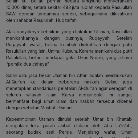
Selain itu, beliau pernah secara langsung menyerahkan
10.000 dinar, setara sekitar 483 juta rupiah kepada Rasulullah
SAW dengan tangannya sendiri, sebagaimana dikisahkan
oleh sahabat Rasulullah, Hudzaifah.
Atas banyaknya kebaikan yang dilakukan Utsman, Rasulullah
menikahkannya dengan putrinya, Ruqayyah. Setelah
Ruqayyah wafat, beliau kembali dinikahkan dengan putri
Rasulullah yang lain, Ummu Kultsum. Karena menikahi dua putri
Rasulullah, beliau mendapat gelar Dzun Nurain, yang artinya
“pemilik dua cahaya”.
Salah satu jasa besar Utsman bin Affan adalah membukukan
Al-Qur’an ke dalam beberapa naskah. Beliau juga
menetapkan standarisasi pelafalan Al-Qur’an agar seragam di
seluruh wilayah Islam. Karya monumental ini sangat
bermanfaat bagi umat Islam dan naskah tersebut dikenal
dengan sebutan Mushaf Utsmani.
Kepemimpinan Utsman dimulai setelah Umar bin Khattab
mengalami luka parah akibat ditikam oleh Abu Lu’lu’ah,
seorang budak asal Persia. Menjelang wafat, Umar