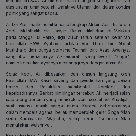
Muhammad SAW. Ali bin Abi Thalib diangkat sebagai khalifah
atas usulan umat setelah wafatnya Utsman dan dalam kondisi
politik yang sangat kacau.
Ali bin Abi Thalib memiliki nama lengkap Ali bin Abi Thalib bin
Abdul Muththalib bin Hasyim. Beliau dilahirkan di Mekkah
pada tanggal 12 Rajab, tiga puluh tahun setelah kelahiran
Rasulullah SAW. Ayahnya adalah Abi Thalib bin Abdul
Muththalib dan ibunya bernama Fatimah binti Asad. Awalnya,
sang ibu menamainya Al-Haidarah, yang berarti “singa”,
namun kemudian ayahnya memanggilnya dengan nama Ali.
Sejak kecil, Ali dibesarkan dan diasuh langsung oleh
Rasulullah SAW. Kasih sayang dan pendidikan yang beliau
terima dari Rasulullah membentuk karakter dan
kepribadiannya. Berkat bimbingan tersebut, Ali menjadi salah
satu orang pertama yang memeluk Islam, setelah Siti Khadijah,
saat usianya masih sangat muda. Karena keberaniannya
dalam membela agama, beliau memperoleh gelar Singa Allah
serta Karamallahu Wajhahu, yang berarti “semoga Allah
memuliakan wajahnya”.