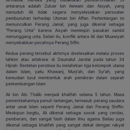
antaranya adalah Zubair bin Awwam dan Aisyah, yang
menuduh Ali tidak segera menyelesaikan persoalan
pembunuhan terhadap Utsman bin Affan. Pertentangan ini
memunculkan Perang Jamal, yang juga dikenal sebagai
“Perang Unta” karena Aisyah memimpin pasukan sambil
menunggang unta. Selain itu, konflik antara Ali dan Muawiyah
menyebabkan pecahnya Perang Siffin.
Kedua perang tersebut akhirnya diselesaikan melalui proses
tahkim atau arbitrase di Daumatul Jandal pada tahun 34
Hijriah. Rentetan peristiwa itu melahirkan tiga kelompok utama
dalam Islam, yaitu Khawarij, Murji’ah, dan Syi’ah, yang
kemudian turut membentuk arah pemikiran dalam sejarah
perkembangan Islam.
Ali bin Abi Thalib menjadi khalifah selama 5 tahun. Masa
pemerintahannya penuh tantangan, termasuk perang saudara
antar umat Islam seperti Perang Jamal dan Perang Shiffin.
Meskipun begitu, Ali dikenal sebagai sosok yang cerdas,
pemberani, dan sangat fasih dalam ilmu agama. Beliau juga
dikenal sebagai khalifah yang sangat dekat dengan rakyat