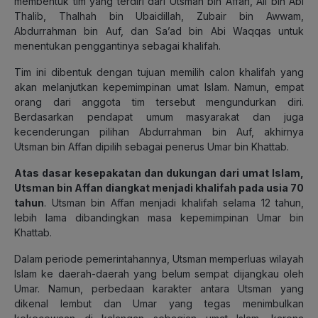
membentuk tim yang terdiri dari Utsman bin Affan, Ali bin Abi
Thalib, Thalhah bin Ubaidillah, Zubair bin Awwam,
Abdurrahman bin Auf, dan Sa’ad bin Abi Waqqas untuk
menentukan penggantinya sebagai khalifah.
Tim ini dibentuk dengan tujuan memilih calon khalifah yang
akan melanjutkan kepemimpinan umat Islam. Namun, empat
orang dari anggota tim tersebut mengundurkan diri.
Berdasarkan pendapat umum masyarakat dan juga
kecenderungan pilihan Abdurrahman bin Auf, akhirnya
Utsman bin Affan dipilih sebagai penerus Umar bin Khattab.
Atas dasar kesepakatan dan dukungan dari umat Islam,
Utsman bin Affan diangkat menjadi khalifah pada usia 70
tahun
. Utsman bin Affan menjadi khalifah selama 12 tahun,
lebih lama dibandingkan masa kepemimpinan Umar bin
Khattab.
Dalam periode pemerintahannya, Utsman memperluas wilayah
Islam ke daerah-daerah yang belum sempat dijangkau oleh
Umar. Namun, perbedaan karakter antara Utsman yang
dikenal lembut dan Umar yang tegas menimbulkan