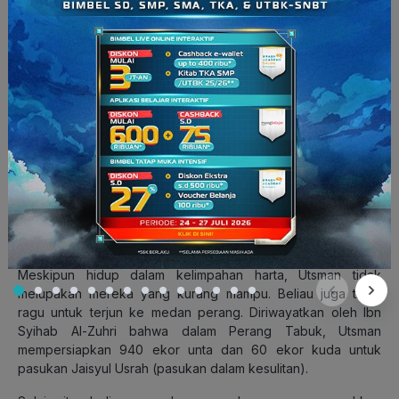
berasal dari Bani Umayyah dan juga merupakan menantu Nabi
Muhammad SAW.
Utsman bin Affan lahir pada tahun 579 M di Thaif, sebuah
daerah subur yang terletak di kawasan Hijaz, sebelah barat
laut Arab Saudi. Kelahirannya terjadi lima tahun setelah
peristiwa Tahun Gajah, sehingga beliau lebih muda lima tahun
dari Rasulullah SAW.
Utsman dikenal sebagai saudagar yang sangat kaya
serta seorang penulis wahyu
. Beliau memiliki sifat pendiam
dan akhlak yang mulia. Karena banyaknya amal baik yang
dilakukannya, beliau dijuluki Ghaniyyun Syakir, yang berarti
orang kaya yang selalu bersyukur kepada Allah SWT.
Meskipun hidup dalam kelimpahan harta, Utsman tidak
melupakan mereka yang kurang mampu. Beliau juga tidak
ragu untuk terjun ke medan perang. Diriwayatkan oleh Ibn
Syihab Al-Zuhri bahwa dalam Perang Tabuk, Utsman
mempersiapkan 940 ekor unta dan 60 ekor kuda untuk
pasukan Jaisyul Usrah (pasukan dalam kesulitan).