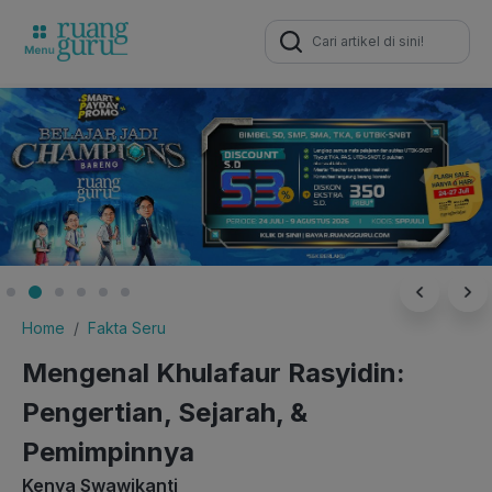
Search
for:
Home
Fakta Seru
Mengenal Khulafaur Rasyidin:
Pengertian, Sejarah, &
Pemimpinnya
Kenya Swawikanti