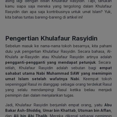
asing lagi dengan istilah Khulafaur Rasyidin. Tapi, tahukah
kamu siapa saja mereka yang tergolong dalam Khulafaur
Rasyidin dan apa saja kontribusinya untuk umat Islam? Yuk,
kita bahas tuntas bareng-bareng di artikel ini!
Pengertian Khulafaur Rasyidin
Sebelum masuk ke nama-nama tokoh besarnya, kita pahami
dulu yuk pengertian Khulafaur Rasyidin. Secara bahasa, Al-
Khulafa ar-Rasyidin atau Khulafaur Rasyidin artinya adalah
pengganti-pengganti yang mendapat petunjuk
. Secara
istilah, Khulafaur Rasyidin adalah sebutan bagi
empat
sahabat utama Nabi Muhammad SAW yang memimpin
umat Islam setelah wafatnya Nabi
. Keempat tokoh
sepeninggal Rasul ini dianggap sebagai orang terdekat Rasul
yang selalu mendampingi Rasul ketika beliau menjadi
pemimpin dan dalam menjalankan tugas.
Jadi, Khulafaur Rasyidin berjumlah empat orang, yaitu
Abu
Bakar Ash-Shiddiq
,
Umar bin Khattab
,
Utsman bin Affan
,
dan
Ali bin Abi Thalib
. Mereka dikenal sebagai pemimpin