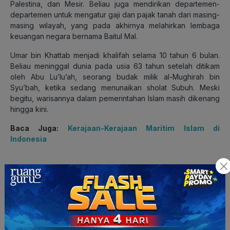
Palestina, dan Mesir. Beliau juga mendirikan departemen-
departemen untuk mengatur gaji dan pajak tanah dari masing-
masing wilayah, yang pada akhirnya melahirkan lembaga
keuangan negara bernama Baitul Mal.
Umar bin Khattab menjadi khalifah selama 10 tahun 6 bulan.
Beliau meninggal dunia pada usia 63 tahun setelah ditikam
oleh Abu Lu’lu’ah, seorang budak milik al-Mughirah bin
Syu’bah, ketika sedang menunaikan sholat Subuh. Meski
begitu, warisannya dalam pemerintahan Islam masih dikenang
hingga kini.
Baca Juga:
Kerajaan-Kerajaan Maritim Islam di
Indonesia
3. Utsman bin Affan
Setelah Umar wafat, kepemimpinan beralih ke
Utsman bin
Affan
. Beliau
dikenal sebagai sosok dermawan dan
lembut
. Utsman bin Affan menjadi khalifah dipilih oleh Dewan
Syura yang dibentuk oleh Umar sebelum wafat. Utsman