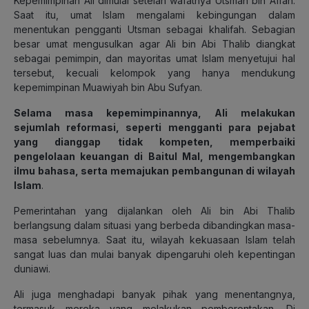
Kepemimpinan Ali dimulai setelah wafatnya Utsman bin Affan.
Saat itu, umat Islam mengalami kebingungan dalam
menentukan pengganti Utsman sebagai khalifah. Sebagian
besar umat mengusulkan agar Ali bin Abi Thalib diangkat
sebagai pemimpin, dan mayoritas umat Islam menyetujui hal
tersebut, kecuali kelompok yang hanya mendukung
kepemimpinan Muawiyah bin Abu Sufyan.
Selama masa kepemimpinannya, Ali melakukan
sejumlah reformasi, seperti mengganti para pejabat
yang dianggap tidak kompeten, memperbaiki
pengelolaan keuangan di Baitul Mal, mengembangkan
ilmu bahasa, serta memajukan pembangunan di wilayah
Islam
.
Pemerintahan yang dijalankan oleh Ali bin Abi Thalib
berlangsung dalam situasi yang berbeda dibandingkan masa-
masa sebelumnya. Saat itu, wilayah kekuasaan Islam telah
sangat luas dan mulai banyak dipengaruhi oleh kepentingan
duniawi.
Ali juga menghadapi banyak pihak yang menentangnya,
termasuk mereka yang melakukan pemberontakan. Di