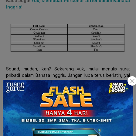
Baca Juga:
Yuk, Membuat Personal Letter dalam Bahasa
Inggris!
Squad, mudah, kan? Sekarang yuk, mulai menulis surat
pribadi dalam Bahasa Inggris. Jangan lupa terus berlatih, ya!
Supaya belajarnya makin seru, yuk belajar bersama guru
privat terbaikmu di
Ruangguru Privat
!
Para pengajar di Ruangguru Privat juga sudah terstandarisasi
kualitasnya, loh. Kamu juga bisa pilih nih, mau diajarkan secara
langsung (offline) atau daring (online). Fleksibel, kan? Pesan
gurunya sekarang, dan siap-siap buat jadi juara, ya!