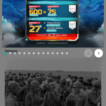
negara di Asia Tenggara. Anehnya,
hanya dua negara Asia
Tenggara yang ikut dalam organisasi, yaitu Filipina dan
Thailand
. Sisanya, anggota negara ini adalah Amerika
Serikat, Australia, Selandia Baru, Pakistan, Bangladesh,
Prancis, dan Inggris.
Organisasi didirikan pada 8 September 1954 di Manila, Filipina
dan bermarkas di Bangkok, Thailand. Tujuan awal organisasi
ini terbentuk untuk
menghambat persebaran pengaruh
komunis di Vietnam ke negara-negara Asia Tenggara
lainnya
.