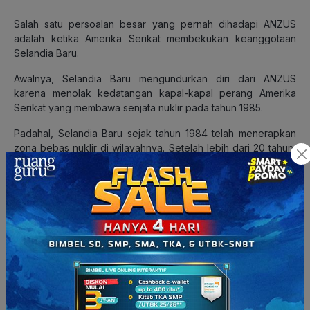
Salah satu persoalan besar yang pernah dihadapi ANZUS
adalah ketika Amerika Serikat membekukan keanggotaan
Selandia Baru.
Awalnya, Selandia Baru mengundurkan diri dari ANZUS
karena menolak kedatangan kapal-kapal perang Amerika
Serikat yang membawa senjata nuklir pada tahun 1985.
Padahal, Selandia Baru sejak tahun 1984 telah menerapkan
zona bebas nuklir di wilayahnya. Setelah lebih dari 20 tahun,
akhirnya pada 2012 Amerika Serikat mencabut pembekuan
anggota Selandia Baru.
ANZUS tetap ada meski Perang Dingin telah berakhir dan kini
keberadaannya lebih sebagai organisasi untuk menguatkan
hubungan militer antar negara anggota.
SEATO (Southeast Asia Treaty Organization)
Seperti namanya, SEATO didirikan untuk keamanan militer