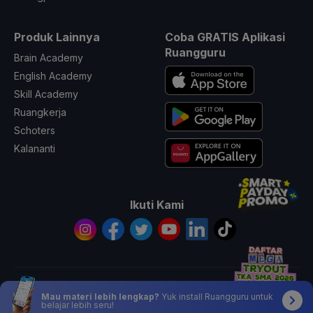
Produk Lainnya
Coba GRATIS Aplikasi
Ruangguru
Brain Academy
English Academy
Skill Academy
Ruangkerja
Schoters
Kalananti
Ikuti Kami
© 2026 All Rights Reserved PT. Ruang Raya Indonesia
Mau materi lebih lengkap?
Yuk install Ruangguru untuk
belajar lebih seru!