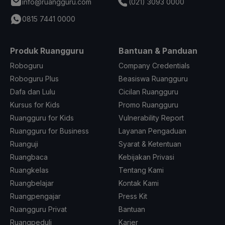
info@ruangguru.com
(021) 3093 0000
0815 7441 0000
Produk Ruangguru
Bantuan & Panduan
Roboguru
Company Credentials
Roboguru Plus
Beasiswa Ruangguru
Dafa dan Lulu
Cicilan Ruangguru
Kursus for Kids
Promo Ruangguru
Ruangguru for Kids
Vulnerability Report
Ruangguru for Business
Layanan Pengaduan
Ruanguji
Syarat & Ketentuan
Ruangbaca
Kebijakan Privasi
Ruangkelas
Tentang Kami
Ruangbelajar
Kontak Kami
Ruangpengajar
Press Kit
Ruangguru Privat
Bantuan
Ruangpeduli
Karier