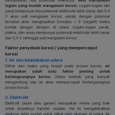
Berdasarkan nilai potensial reaksinya,
besi merupakan
logam yang mudah mengalami korosi.
Logam-logam lain
yang mempunyai nilai potensial elektrode lebih besar dari 0,4
V akan sulit mengalami korosi, sebab dengan potensial
tersebut akan menghasilkan E
o
reaksi
< 0 (negatif) ketika
kontak dengan oksigen di udara. Logam-logam perak,
platina, dan emas mempunyai potensial elektrode lebih besar
dari 0,4 V sehingga sulit mengalami korosi.
Faktor penyebab korosi / yang mempercepat
korosi
1. Air dan kelembaban udara
Dilihat dari reaksi yang terjadi pada proses korosi,
air
merupakan salah satu faktor penting untuk
berlangsungnya korosi
. Udara lembab yang banyak
mengandung uap air akan mempercepat berlangsungnya
proses korosi.
2. Elektrolit
Elektrolit (asam atau garam) merupakan media yang baik
untuk terjadinya transfer muatan. Hal ini mengakibatkan
elektron lebih mudah untuk diikat oleh oksigen di udara. Air