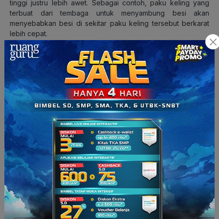
tinggi justru lebih awet. Sebagai contoh, paku keling yang
terbuat dari tembaga untuk menyambung besi akan
menyebabkan besi di sekitar paku keling tersebut berkarat
lebih cepat.
Sekarang RG Squad sudah tahu ‘
kan
pengertian korosi dan
bagaimana proses pembentukannya.
Nah
, sekarang kita
belajar tentang
cara pencegahan korosi pada logam
.
Masih mau belajar materi kimia sambil seru-seruan? Yuk, kita
belajar bersama di
ruangbelajar
.