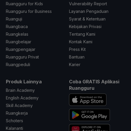
Ruangguru for Kids
Vulnerability Report
Ruangguru for Business
Layanan Pengaduan
Ruanguji
Syarat & Ketentuan
Ruangbaca
Kebijakan Privasi
Ruangkelas
Tentang Kami
Ruangbelajar
Kontak Kami
Ruangpengajar
Press Kit
Ruangguru Privat
Bantuan
Ruangpeduli
Karier
Produk Lainnya
Coba GRATIS Aplikasi
Ruangguru
Brain Academy
English Academy
Skill Academy
Ruangkerja
Schoters
Kalananti