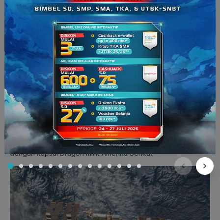
Era Stasiun Luar Angkasa
Teknologi luar angkasa pasca perang dingin terlihat dalam
pembentukan Stasiun Luar Angkasa Internasional (ISS) oleh
Amerika Serikat dan Rusia pada 20 November 1998. ISS yang
merupakan sebuah laboratorium penelitian yang ditempatkan
di orbit rendah bumi itu menjadi simbol kerja sama dalam
eksplorasi luar angkasa antara dua negara besar yang dulu
bersaing.
ISS merupakan satelit terbesar buatan manusia. Ia dihuni oleh
tiga sampai enam astronaut yang bergantian pergi-pulang
selama enam bulan sekali sejak November 2000. Untuk
menuju ISS, manusia menggunakan teknologi kapsul antariksa
bernama Soyuz buatan Rusia, sementara logistiknya diangkut
dengan kapsul Dragon milik Amerika Serikat.