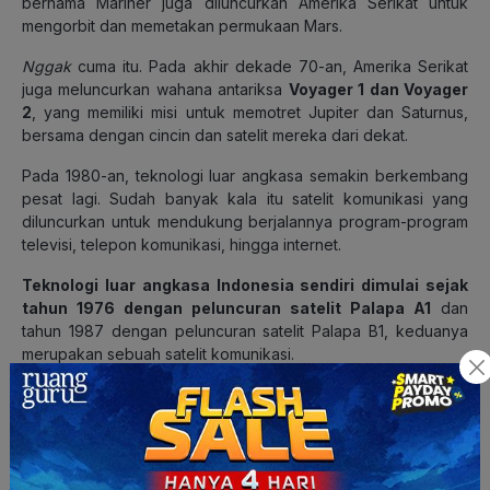
bernama Mariner juga diluncurkan Amerika Serikat untuk
mengorbit dan memetakan permukaan Mars.
Nggak
cuma itu. Pada akhir dekade 70-an, Amerika Serikat
juga meluncurkan wahana antariksa
Voyager 1 dan Voyager
2
, yang memiliki misi untuk memotret Jupiter dan Saturnus,
bersama dengan cincin dan satelit mereka dari dekat.
Pada 1980-an, teknologi luar angkasa semakin berkembang
pesat lagi. Sudah banyak kala itu satelit komunikasi yang
diluncurkan untuk mendukung berjalannya program-program
televisi, telepon komunikasi, hingga internet.
Teknologi luar angkasa Indonesia sendiri dimulai sejak
tahun 1976 dengan peluncuran satelit Palapa A1
dan
tahun 1987 dengan peluncuran satelit Palapa B1, keduanya
merupakan sebuah satelit komunikasi.
Baca Juga:
Mengetahui Perkembangan IPTEK di Masa
Kini