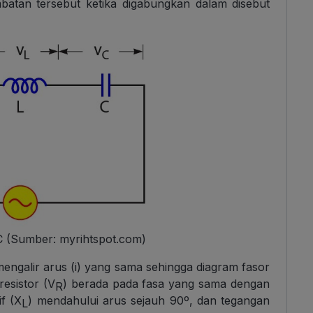
mbatan tersebut ketika digabungkan dalam disebut
C (Sumber: myrihtspot.com)
engalir arus (i) yang sama sehingga diagram fasor
esistor (V
) berada pada fasa yang sama dengan
R
if (X
) mendahului arus sejauh 90º, dan tegangan
L