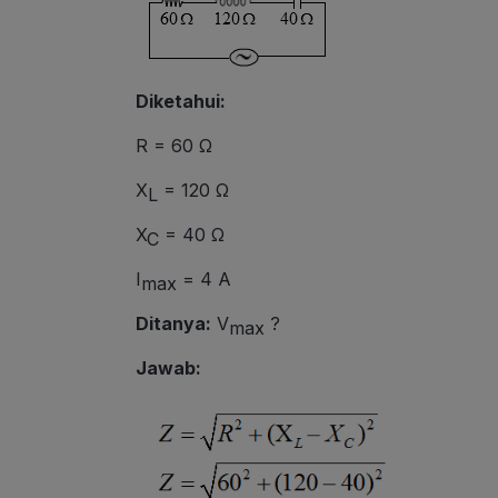
Diketahui:
R = 60 Ω
X
= 120 Ω
L
X
= 40 Ω
C
I
= 4 A
max
Ditanya:
V
?
max
Jawab: