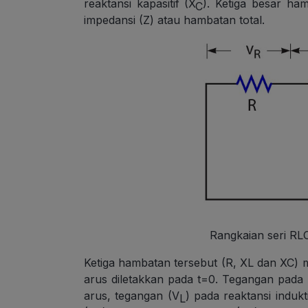
reaktansi kapasitif (X
). Ketiga besar ha
C
impedansi (Z) atau hambatan total.
Rangkaian seri RL
Ketiga hambatan tersebut (R, XL dan XC) m
arus diletakkan pada t=0. Tegangan pada r
arus, tegangan (V
) pada reaktansi indukt
L