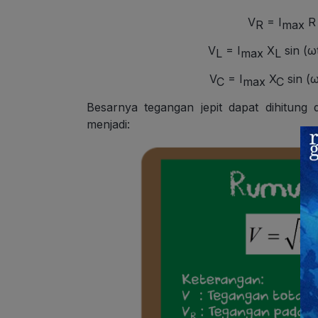
V
= I
R 
R
max
V
= I
X
sin (ω
L
max
L
V
= I
X
sin (ω
C
max
C
Besarnya tegangan jepit dapat dihitun
menjadi: