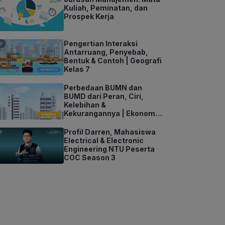
Kuliah, Peminatan, dan
Prospek Kerja
Pengertian Interaksi
Antarruang, Penyebab,
Bentuk & Contoh | Geografi
Kelas 7
Perbedaan BUMN dan
BUMD dari Peran, Ciri,
Kelebihan &
Kekurangannya | Ekonomi
Kelas 11
Profil Darren, Mahasiswa
Electrical & Electronic
Engineering NTU Peserta
COC Season 3