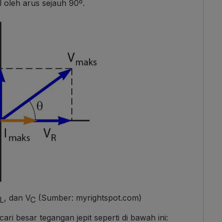
al oleh arus sejauh 90º.
, dan V
(Sumber: myrightspot.com)
L
C
i besar tegangan jepit seperti di bawah ini: