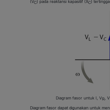
(V
) pada reaktansi kapasitif (X
) tertingg
C
C
Diagram fasor untuk I, V
, V
R
Diagram fasor dapat digunakan untuk mencar