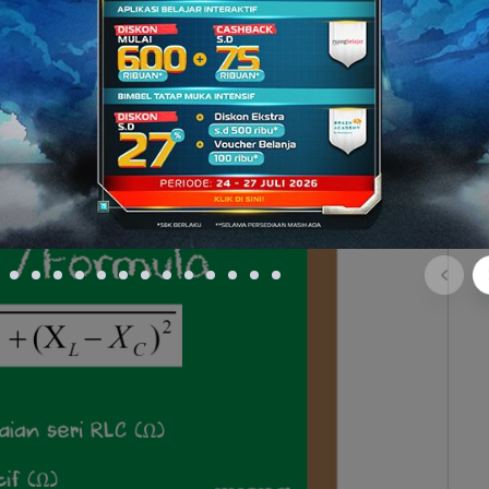
 tegangan pada masing-masing komponen R, L dan
 I X
. Subsitusikan ke dalam rumus tegangan jepit
C
tal atau impedansi sebagai berikut: