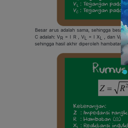
Besar arus adalah sama, sehingga besar
C adalah: V
= I R , V
= I X
, dan V
=
R
L
L
C
sehingga hasil akhir diperoleh hambatan to