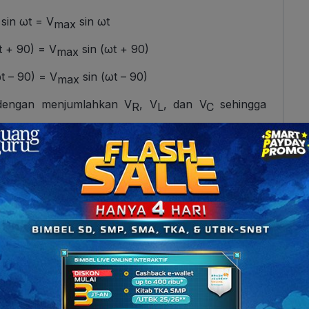
sin ωt = V
sin ωt
max
t + 90) = V
sin (ωt + 90)
max
t – 90) = V
sin (ωt – 90)
max
g dengan menjumlahkan V
, V
, dan V
sehingga
R
L
C