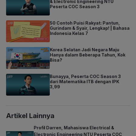
& Electronic Engineering NTU
Peserta COC Season 3
50 Contoh Puisi Rakyat: Pantun,
Gurindam & Syair, Lengkap! | Bahasa
Indonesia Kelas 7
Korea Selatan Jadi Negara Maju
Hanya dalam Beberapa Tahun, Kok
Bisa?
Bunayya, Peserta COC Season 3
dari Matematika ITB dengan IPK
3,99
Artikel Lainnya
Profil Darren, Mahasiswa Electrical &
Electronic Engineering NTU Peserta COC