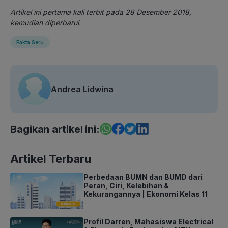
Artikel ini pertama kali terbit pada 28 Desember 2018,
kemudian diperbarui.
Fakta Seru
Andrea Lidwina
Bagikan artikel ini:
Artikel Terbaru
Perbedaan BUMN dan BUMD dari
Peran, Ciri, Kelebihan &
Kekurangannya | Ekonomi Kelas 11
Profil Darren, Mahasiswa Electrical