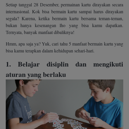
Setiap tanggal 28 Desember, permainan kartu dirayakan secara
internasional. Kok bisa bermain kartu sampai harus dirayakan
segala? Karena, ketika bermain kartu bersama teman-teman,
bukan hanya kesenangan lho yang bisa kamu dapatkan.
Ternyata, banyak manfaat dibaliknya!
Hmm, apa saja ya? Yuk, cari tahu 5 manfaat bermain kartu yang
bisa kamu terapkan dalam kehidupan sehari-hari.
1. Belajar disiplin dan mengikuti
aturan yang berlaku