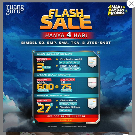
membaca langkah-langkah yang dilakukan setiap pemain.
Dengan begitu, kamu bisa mulai mengatur strategi dan langkah
yang harus kamu lakukan agar bisa menang di permainan
berikutnya.
Manfaat ini juga bisa kamu terapkan dalam kehidupan sehari-
hari, lho. Kalau besok kamu akan menghadapi ulangan
Matematika, maka kamu harus mengatur strategi agar bisa
memperoleh nilai yang baik, seperti menghafalkan rumus dan
mengerjakan banyak soal latihan.
5. Mengalihkan perhatian dan aktivitas
dengan gadget