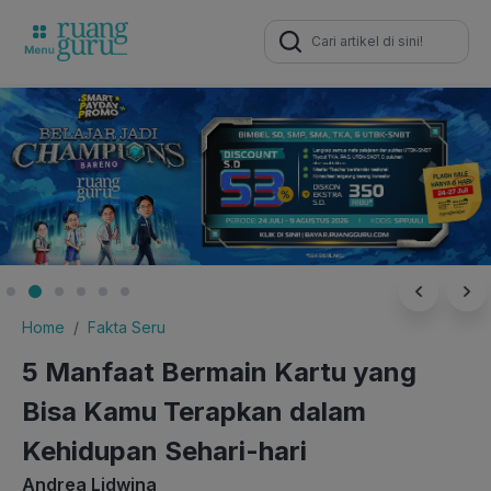
Search
for:
Home
Fakta Seru
5 Manfaat Bermain Kartu yang
Bisa Kamu Terapkan dalam
Kehidupan Sehari-hari
Andrea Lidwina