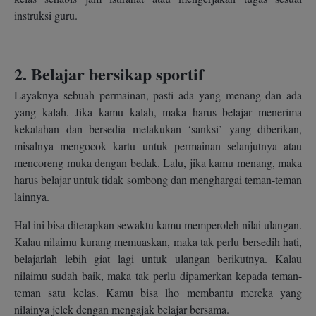
instruksi guru.
2. Belajar bersikap sportif
Layaknya sebuah permainan, pasti ada yang menang dan ada
yang kalah. Jika kamu kalah, maka harus belajar menerima
kekalahan dan bersedia melakukan ‘sanksi’ yang diberikan,
misalnya mengocok kartu untuk permainan selanjutnya atau
mencoreng muka dengan bedak. Lalu, jika kamu menang, maka
harus belajar untuk tidak sombong dan menghargai teman-teman
lainnya.
Hal ini bisa diterapkan sewaktu kamu memperoleh nilai ulangan.
Kalau nilaimu kurang memuaskan, maka tak perlu bersedih hati,
belajarlah lebih giat lagi untuk ulangan berikutnya. Kalau
nilaimu sudah baik, maka tak perlu dipamerkan kepada teman-
teman satu kelas. Kamu bisa lho membantu mereka yang
nilainya jelek dengan mengajak belajar bersama.