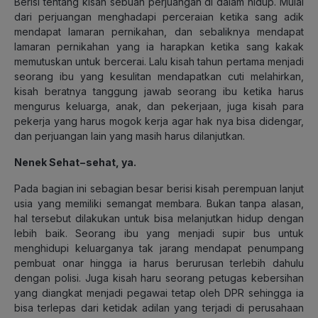
Berisi tentang kisah sebuah perjuangan di dalam hidup. Mulai
dari perjuangan menghadapi perceraian ketika sang adik
mendapat lamaran pernikahan, dan sebaliknya mendapat
lamaran pernikahan yang ia harapkan ketika sang kakak
memutuskan untuk bercerai. Lalu kisah tahun pertama menjadi
seorang ibu yang kesulitan mendapatkan cuti melahirkan,
kisah beratnya tanggung jawab seorang ibu ketika harus
mengurus keluarga, anak, dan pekerjaan, juga kisah para
pekerja yang harus mogok kerja agar hak nya bisa didengar,
dan perjuangan lain yang masih harus dilanjutkan.
Nenek Sehat−sehat, ya.
Pada bagian ini sebagian besar berisi kisah perempuan lanjut
usia yang memiliki semangat membara. Bukan tanpa alasan,
hal tersebut dilakukan untuk bisa melanjutkan hidup dengan
lebih baik. Seorang ibu yang menjadi supir bus untuk
menghidupi keluarganya tak jarang mendapat penumpang
pembuat onar hingga ia harus berurusan terlebih dahulu
dengan polisi. Juga kisah haru seorang petugas kebersihan
yang diangkat menjadi pegawai tetap oleh DPR sehingga ia
bisa terlepas dari ketidak adilan yang terjadi di perusahaan