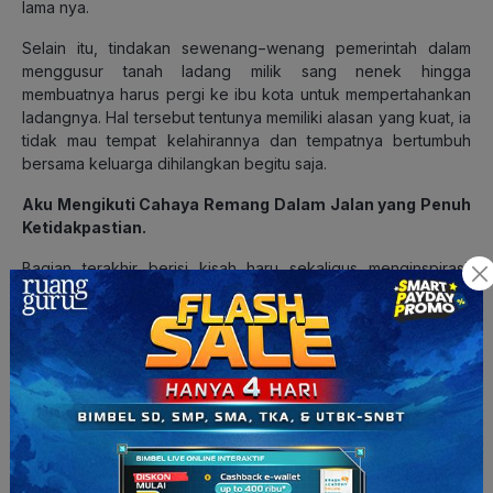
lama nya.
Selain itu, tindakan sewenang−wenang pemerintah dalam
menggusur tanah ladang milik sang nenek hingga
membuatnya harus pergi ke ibu kota untuk mempertahankan
ladangnya. Hal tersebut tentunya memiliki alasan yang kuat, ia
tidak mau tempat kelahirannya dan tempatnya bertumbuh
bersama keluarga dihilangkan begitu saja.
Aku Mengikuti Cahaya Remang Dalam Jalan yang Penuh
Ketidakpastian.
Bagian terakhir berisi kisah haru sekaligus menginspirasi.
Kisah yang paling mengharukan datang dari seorang guru, ia
menceritakan muridnya yang hidup dilantai basement dengan
ayah dan kedua adiknya. Hidupnya sangat sulit dan ditambah
sang ayah tidak mempedulikannya. Ketika menstruasi adalah
hal yang lumrah bagi kebanyakan perempuan, namun bagi
Jinsook, hal tersebut sangat menyulitkan. Ketika perempuan
lain bisa dengan mudah membeli pembalut dan obat untuk
menahan nyeri yang datang, Jinsook harus tetap menghemat
pemakaian dan jika salah perhitungan tanggal ia terpaksa