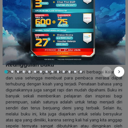
harus memakai kain bekas atau diam didekat saluran air dan
tidak pergi kesekolah.
Selain itu terdapat pula kisah menginspirasi dari mahasiswi
yang berjuang mendapatkan haknya di kampus, hingga murid
Sekolah Dasar yang sudah peduli terhadap kasus pelecehan
seksual dan menjadi pelopor dalam mengajak
teman−temannya mencegah peristiwa tersebut.
Keunggulan Buku
Cho Nam Joo mengangkat kisah asli dari berbagai kalangan
dan usia sehingga membuat para pembaca merasa dapat
terhubung dengan kisah yang terjadi. Penataan bahasa yang
digunakannya juga sangat rapi dan mudah dipahami. Buku ini
banyak sekali memberikan pelajaran dan inspirasi bagi
perempuan, salah satunya adalah untuk tetap menjadi diri
sendiri dan terus berjuang demi yang terbaik. Selain itu,
melalui buku ini, kita juga diajarkan untuk selalu bersyukur
atas apa yang dimiliki, karena sering kali hal yang kita anggap
sepele ternyata sangat dibutuhkan atau diinginkan oleh