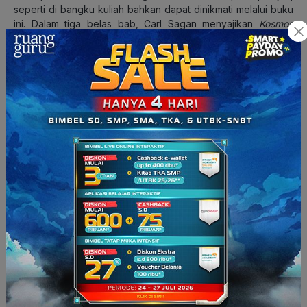
seperti di bangku kuliah bahkan dapat dinikmati melalui buku
ini. Dalam tiga belas bab, Carl Sagan menyajikan
Kosmos
dengan narasi yang dapat dipahami pembaca awam, dengan
gaya puitis yang dapat membangkitkan imaji pembaca.
Dengan membaca
Kosmos
, pembaca akan merasa terpesona
dengan megahnya alam semesta yang tua ini. Carl Sagan juga
mengajak pembaca sebagai manusia penghuni Bumi yang
kecil ini di luasnya lautan kosmis untuk berkontemplasi
tentang asal-usul manusia yang dari zat bintang.
Loyalitas kita ditujukan kepada umat manusia dan planet Bumi.
Kita bicara atas nama Bumi. Kewajiban kita supaya bertahan
hidup bukan hanya untuk kita sendiri, melainkan juga untuk
Kosmos, yang tua dan luas, yang darinya kita berasal.
– Carl Sagan,
Kosmos
Tentang Peresensi: