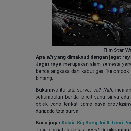
Film Star Wa
Apa
sih
yang dimaksud dengan
jagat ray
Jagat raya
merupakan alam semesta yang sa
benda angkasa dan kabut gas (kelompok 
bintang.
Bukannya itu tata surya, ya?
Nah
, meman
sekumpulan benda langit yang isinya ada
objek yang terikat sama gaya gravitasi
daripada tata surya.
Baca juga:
Selain Big Bang, Ini 6 Teori
Tapi, pernah terlintas
nggak
di pikiranmu