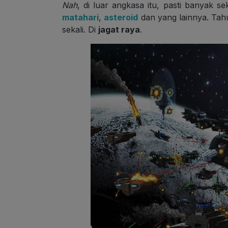
Nah
, di luar angkasa itu, pasti banyak se
matahari
,
asteroid
dan yang lainnya. Ta
sekali. Di
jagat raya
.