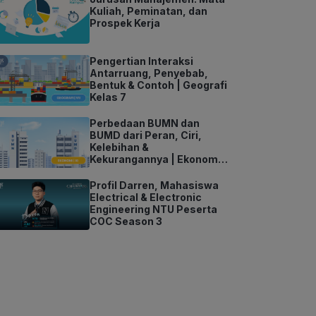
Kuliah, Peminatan, dan
Prospek Kerja
Pengertian Interaksi
Antarruang, Penyebab,
Bentuk & Contoh | Geografi
Kelas 7
Perbedaan BUMN dan
BUMD dari Peran, Ciri,
Kelebihan &
Kekurangannya | Ekonomi
Kelas 11
Profil Darren, Mahasiswa
Electrical & Electronic
Engineering NTU Peserta
COC Season 3