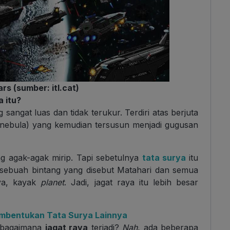
rs (sumber: itl.cat)
a
itu?
ngat luas dan tidak terukur. Terdiri atas berjuta
nebula) yang kemudian tersusun menjadi gugusan
g agak-agak mirip. Tapi sebetulnya
tata surya
itu
 sebuah bintang yang disebut Matahari dan semua
nya, kayak
planet
. Jadi, jagat raya itu lebih besar
 Pembentukan Tata Surya Lainnya
 bagaimana
jagat raya
terjadi?
Nah
, ada beberapa