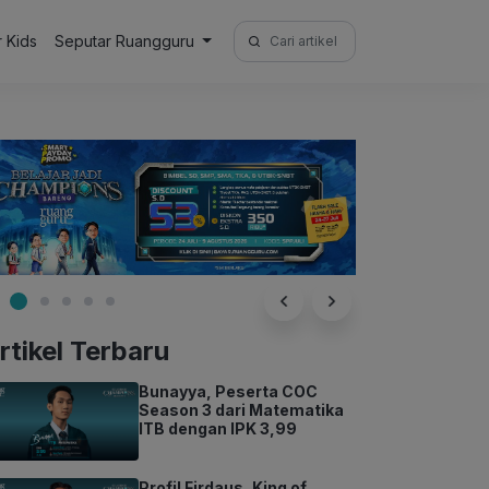
Search
r Kids
Seputar Ruangguru
for:
rtikel Terbaru
Bunayya, Peserta COC
Season 3 dari Matematika
ITB dengan IPK 3,99
Profil Firdaus, King of