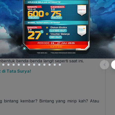
re, Hubble melakukan pengamatan dan bisa
esta ini bisa terbentuk karena
adanya ledakan
akan tersebut, mulai meleleh dan dipadatkan oleh
bentuk benda-benda langit seperti saat ini.
t di Tata Surya!
ang bintang kembar? Bintang yang mirip kah? Atau