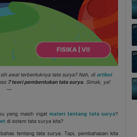
ih awal terbentuknya tata surya? Nah, di
artikel
ahas
7 teori pembentukan tata surya
. Simak, ya!
—
amu yang masih ingat
materi tentang tata surya
?
et
di sistem tata surya kita?
embahas tentang tata surya. Tapi, pembahasan kita