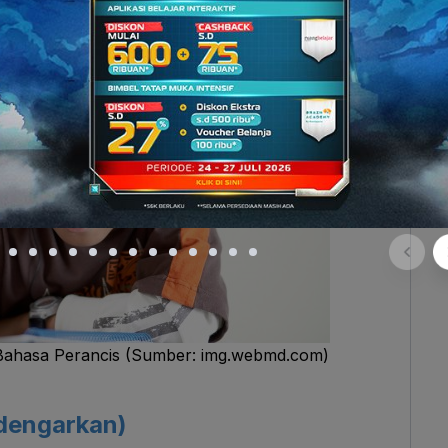
wab pertanyaan, menulis atau
essay
.
ing Bahasa Perancis (Sumber: img.webmd.com)
dengarkan)