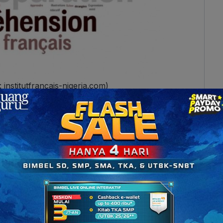
nstitutfrancais-nigeria.com)
EFL
, karena hanya bisa dilakukan sekali seumur
tahun hanya tiga kali, yaitu di bulan Maret, Juni,
n kesempatanmu untuk mengikuti ujian dengan
tu ada
Comprehension Orale
(mendengarkan),
uction Ecrits
(menulis), dan
Production Orale
ang berbeda-beda. Kamu punya waktu 1 jam 40 menit
al harus kamu isi, jangan ada yang dikosongkan,
iap soal ujian memiliki tipe yang berbeda seperti: