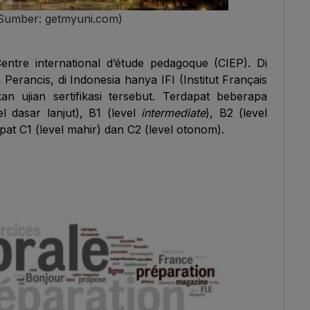
(Sumber: getmyuni.com)
entre international d’étude pedagoque (CIEP). Di
rancis, di Indonesia hanya IFI (Institut Français
n ujian sertifikasi tersebut. Terdapat beberapa
el dasar lanjut), B1 (level
intermediate
), B2 (level
apat C1 (level mahir) dan C2 (level otonom).