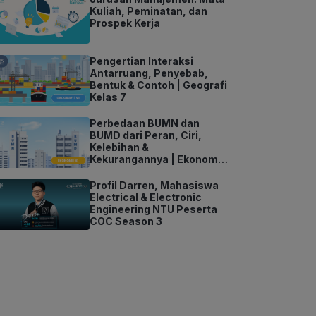
Kuliah, Peminatan, dan
Prospek Kerja
Pengertian Interaksi
Antarruang, Penyebab,
Bentuk & Contoh | Geografi
Kelas 7
Perbedaan BUMN dan
BUMD dari Peran, Ciri,
Kelebihan &
Kekurangannya | Ekonomi
Kelas 11
Profil Darren, Mahasiswa
Electrical & Electronic
Engineering NTU Peserta
COC Season 3