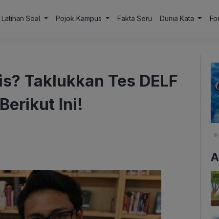
Latihan Soal
Pojok Kampus
Fakta Seru
Dunia Kata
Fo
cis? Taklukkan Tes DELF
erikut Ini!
A