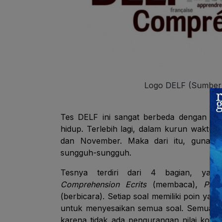
Logo DELF (Sumber: i
Tes DELF ini sangat berbeda dengan
TO
hidup. Terlebih lagi, dalam kurun waktu se
dan November. Maka dari itu, gunaka
sungguh-sungguh.
Tesnya terdiri dari 4 bagian, yai
Comprehension Ecrits
(membaca),
Prod
(berbicara). Setiap soal memiliki poin y
untuk menyesaikan semua soal. Semua so
karena tidak ada pengurangan nilai kok. T