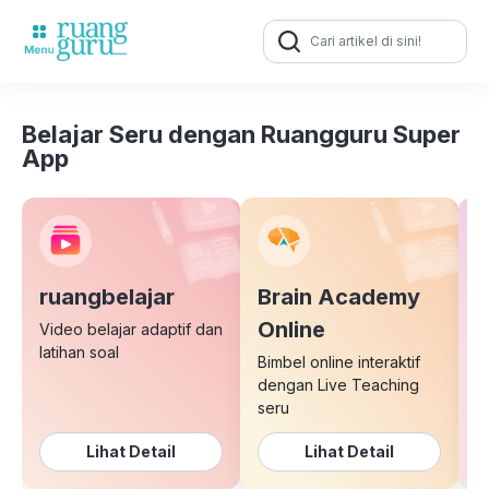
Search
for:
Belajar Seru dengan Ruangguru Super
App
ruangbelajar
Brain Academy
E
Online
Video belajar adaptif dan
latihan soal
Bimbel online interaktif
K
dengan Live Teaching
b
seru
Lihat Detail
Lihat Detail