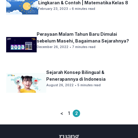
Lingkaran & Contoh | Matematika Kelas 8
February 23, 2023
• 6 minutes read
Perayaan Malam Tahun Baru Dimulai
sebelum Masehi, Bagaimana Sejarahnya?
December 26, 2022
• 7 minutes read
Sejarah Konsep Bilingual &
Penerapannya di Indonesia
August 26, 2022
• 5 minutes read
<
1
2
Posts
pagination