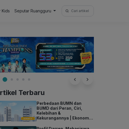
Search
r Kids
Seputar Ruangguru
for:
rtikel Terbaru
Perbedaan BUMN dan
BUMD dari Peran, Ciri,
Kelebihan &
Kekurangannya | Ekonomi
Kelas 11
Profil Darren, Mahasiswa