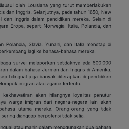
isusul oleh Louisiana yang turut memberlakukan
s dan Inggris. Selanjutnya, pada tahun 1850, New
dan Inggris dalam pendidikan mereka. Selain di
gara Eropa, seperti Norwegia, Italia, Polandia, dan
 Polandia, Slavia, Yunani, dan Italia menetap di
i berkembang lagi ke bahasa-bahasa mereka.
mbaga survei melaporkan setidaknya ada 600.000
aran dalam bahasa Jerman dan Inggris di Amerika.
sep bilingual juga banyak diterapkan di pendidikan
elompok imigran atau agama tertentu.
ekhawatiran akan hilangnya loyalitas penutur
inya warga imigran dari negara-negara lain akan
 bahasa utama mereka. Orang-orang yang tidak
ering dianggap berpotensi tidak setia.
lingual atau mahir dalam menggunakan dua bahasa