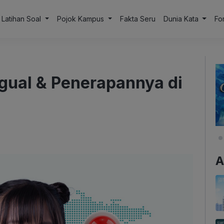
Latihan Soal
Pojok Kampus
Fakta Seru
Dunia Kata
Fo
ngual & Penerapannya di
A