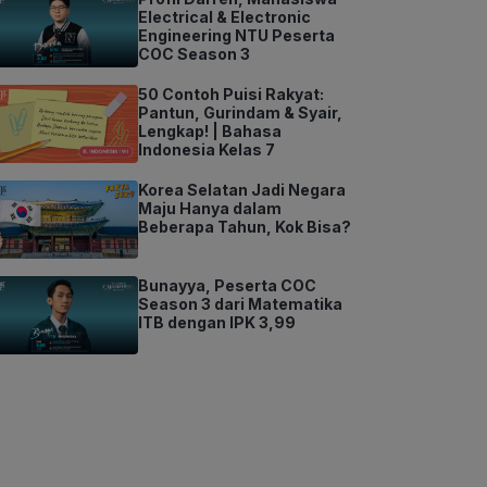
Electrical & Electronic
Engineering NTU Peserta
COC Season 3
50 Contoh Puisi Rakyat:
Pantun, Gurindam & Syair,
Lengkap! | Bahasa
Indonesia Kelas 7
Korea Selatan Jadi Negara
Maju Hanya dalam
Beberapa Tahun, Kok Bisa?
Bunayya, Peserta COC
Season 3 dari Matematika
ITB dengan IPK 3,99