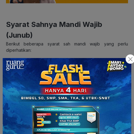
Syarat Sahnya Mandi Wajib
(Junub)
Berikut beberapa syarat sah mandi wajib yang perlu
diperhatikan:
1. Beragama Islam
Mandi wajib merupakan bagian dari ibadah yang ditujukan
kepada umat Islam. Oleh karena itu, syarat pertama sahnya
mandi wajib adalah dilakukan oleh seorang muslim.
2. Sudah Tamyiz
Tamyiz adalah kondisi ketika seseorang telah mampu
membedakan mana yang baik dan buruk serta memahami