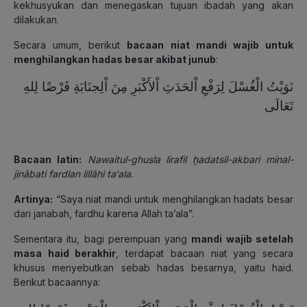
kekhusyukan dan menegaskan tujuan ibadah yang akan
dilakukan.
Secara umum, berikut
bacaan niat mandi wajib untuk
menghilangkan hadas besar akibat junub
:
نَوَيْتُ الْغُسْلَ لِرَفْعِ اْلحَدَثِ اْلأَكْبَرِ مِنَ اْلِجنَابَةِ فَرْضًا لِلهِ
تَعَالَى
Bacaan latin:
Nawaitul-ghusla lirafil ḫadatsil-akbari minal-
jinâbati fardlan lillâhi ta‘ala
.
Artinya:
“Saya niat mandi untuk menghilangkan hadats besar
dari janabah, fardhu karena Allah ta’ala”.
Sementara itu, bagi perempuan yang
mandi wajib setelah
masa haid berakhir
, terdapat bacaan niat yang secara
khusus menyebutkan sebab hadas besarnya, yaitu haid.
Berikut bacaannya: