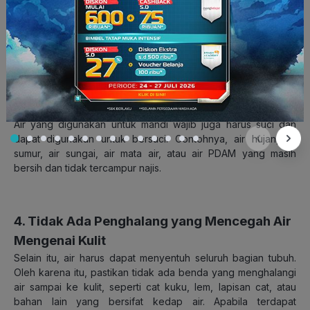
perintah dan larangan Allah. Anak yang sudah tamyiz dapat
diajarkan tata cara mandi wajib dengan benar, sehingga
terbiasa menjaga kebersihan dan kesucian diri sejak dini.
3. Menggunakan Air yang Suci dan
Menyucikan
Air yang digunakan untuk mandi wajib juga harus suci dan
dapat digunakan untuk bersuci. Contohnya, air hujan, air
sumur, air sungai, air mata air, atau air PDAM yang masih
bersih dan tidak tercampur najis.
4. Tidak Ada Penghalang yang Mencegah Air
Mengenai Kulit
Selain itu, air harus dapat menyentuh seluruh bagian tubuh.
Oleh karena itu, pastikan tidak ada benda yang menghalangi
air sampai ke kulit, seperti cat kuku, lem, lapisan cat, atau
bahan lain yang bersifat kedap air. Apabila terdapat