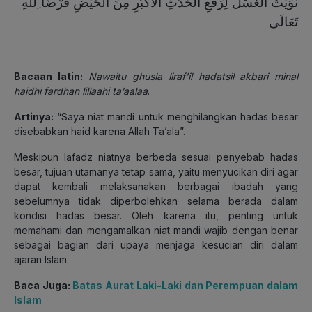
نَوَيْتُ الْغُسْلَ لِرَفْعِ الْحَدَثِ اْلاَكْبَرِ مِنَ الْحَيْضِ فَرْضًا ِللهِ
تَعَالَى
Bacaan latin:
Nawaitu ghusla liraf’il hadatsil akbari minal
haidhi fardhan lillaahi ta’aalaa
.
Artinya:
“Saya niat mandi untuk menghilangkan hadas besar
disebabkan haid karena Allah Ta’ala”.
Meskipun lafadz niatnya berbeda sesuai penyebab hadas
besar, tujuan utamanya tetap sama, yaitu menyucikan diri agar
dapat kembali melaksanakan berbagai ibadah yang
sebelumnya tidak diperbolehkan selama berada dalam
kondisi hadas besar. Oleh karena itu, penting untuk
memahami dan mengamalkan niat mandi wajib dengan benar
sebagai bagian dari upaya menjaga kesucian diri dalam
ajaran Islam.
Baca Juga:
Batas Aurat Laki-Laki dan Perempuan dalam
Islam