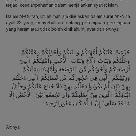
terjadi kesalahpahaman dalam menjalankan syariat Islam.
Dalam Al-Qur’an, istilah mahram dijelaskan dalam surat An-Nisa
ayat 23 yang menyebutkan tentang perempuan-perempuan
yang haram atau tidak boleh dinikahi. Ini ayat dan artinya:
حُرِّمَتْ عَلَيْكُمْ أُمَّهَٰتُكُمْ وَبَنَاتُكُمْ وَأَخَوَٰتُكُمْ وَعَمَّٰتُكُمْ
وَخَٰلَٰتُكُمْ وَبَنَاتُ ٱلْأَخِ وَبَنَاتُ ٱلْأُخْتِ وَأُمَّهَٰتُكُمُ ٱلَّٰتِىٓ
أَرْضَعْنَكُمْ وَأَخَوَٰتُكُم مِّنَ ٱلرَّضَٰعَةِ وَأُمَّهَٰتُ نِسَآئِكُمْ
وَرَبَٰٓئِبُكُمُ ٱلَّٰتِى فِى حُجُورِكُم مِّن نِّسَآئِكُمُ ٱلَّٰتِى دَخَلْتُم
بِهِنَّ فَإِن لَّمْ تَكُونُوا۟ دَخَلْتُم بِهِنَّ فَلَا جُنَاحَ عَلَيْكُمْ وَحَلَٰٓئِلُ
أَبْنَآئِكُمُ ٱلَّذِينَ مِنْ أَصْلَٰبِكُمْ وَأَن تَجْمَعُوا۟ بَيْنَ ٱلْأُخْتَيْنِ إِلَّا
مَا قَدْ سَلَفَ ۗ إِنَّ ٱللَّهَ كَانَ غَفُورًا رَّحِيمًا
Artinya: