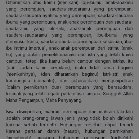
Diharamkan atas kamu (menikahi) ibu-ibumu, anak-anakmu
yang perempuan, saudara-saudaramu yang perempuan,
saudara-saudara ayahmu yang perempuan, saudara-saudara
ibumu yang perempuan, anak-anak perempuan dari saudara-
saudaramu yang laki-laki, anak-anak perempuan dari
saudara-saudaramu yang perempuan, ibu-ibumu yang
menyusui kamu, saudara-saudara perempuan sesusuan, ibu-
ibu istrimu (mertua), anak-anak perempuan dari istrimu (anak
tiri) yang dalam pemeliharaanmu dari istri yang telah kamu
campuri, tetapi jika kamu belum campur dengan istrimu itu
(dan sudah kamu ceraikan), maka tidak dosa bagimu
(menikahinya), (dan diharamkan bagimu) istri-istri anak
kandungmu (menantu), dan (diharamkan) mengumpulkan
(dalam pernikahan dua) perempuan yang bersaudara,
kecuali yang telah terjadi pada masa lampau. Sungguh Allah
Maha Pengampun, Maha Penyayang.
Bisa disimpulkan, mahram perempuan dan mahram laki-laki
adalah orang-orang lawan jenis yang tidak boleh dinikahi
karena sebab tertentu. Hubungan tersebut dapat terjadi
karena pertalian darah (nasab), hubungan pernikahan
(musaharah), maupun hubungan persusuan (radha’ah),