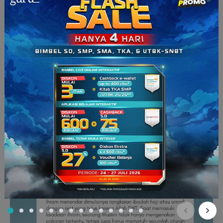
Apa itu Muhrim?
Kalau muhrim adalah sebutan bagi
seseorang yang sedang
berada dalam keadaan ihram
, yaitu salah satu rukun wajib
yang harus dijalani saat melaksanakan ibadah haji atau umrah.
Secara bahasa, kata muhrim berasal dari bahasa Arab,
ahrama-yuhrimu-ihrāman
, yang berarti memasuki keadaan
ihram atau melakukan ihram.
Ketika seseorang telah berniat
melaksanakan haji atau
umrah
dan memasuki masa ihram, statusnya berubah menjadi
muhrim. Status ini bersifat sementara dan hanya berlaku
selama jemaah masih berada dalam keadaan ihram. Setelah
berakhirnya masa ihram, seseorang tidak lagi disebut sebagai
muhrim.