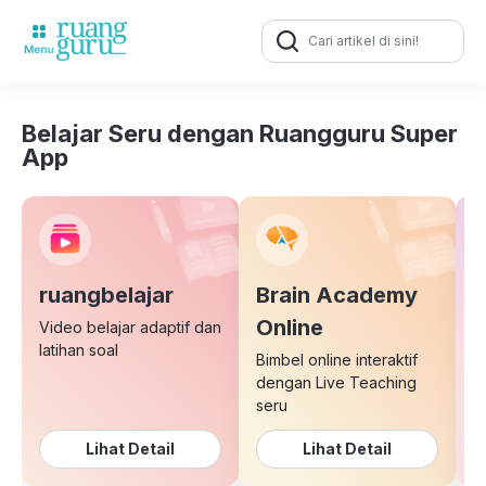
Search
for:
Belajar Seru dengan Ruangguru Super
App
ruangbelajar
Brain Academy
E
Online
Video belajar adaptif dan
latihan soal
Bimbel online interaktif
K
dengan Live Teaching
b
seru
Lihat Detail
Lihat Detail