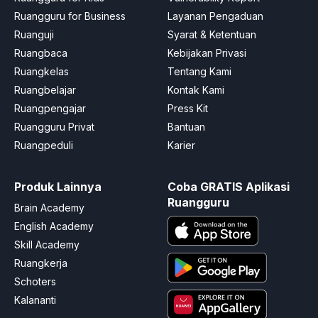
Ruangguru for Business
Layanan Pengaduan
Ruanguji
Syarat & Ketentuan
Ruangbaca
Kebijakan Privasi
Ruangkelas
Tentang Kami
Ruangbelajar
Kontak Kami
Ruangpengajar
Press Kit
Ruangguru Privat
Bantuan
Ruangpeduli
Karier
Produk Lainnya
Coba GRATIS Aplikasi
Ruangguru
Brain Academy
English Academy
Skill Academy
Ruangkerja
Schoters
Kalananti