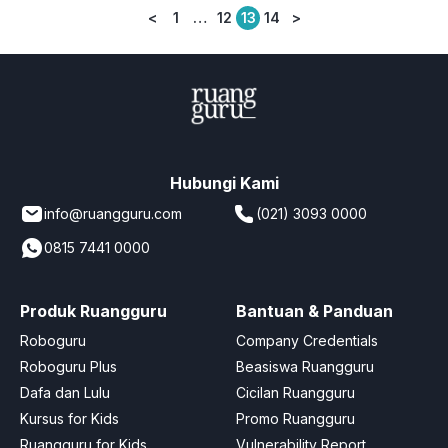
<
1
…
12
13
14
>
Posts
pagination
Hubungi Kami
info@ruangguru.com
(021) 3093 0000
0815 7441 0000
Produk Ruangguru
Bantuan & Panduan
Roboguru
Company Credentials
Roboguru Plus
Beasiswa Ruangguru
Dafa dan Lulu
Cicilan Ruangguru
Kursus for Kids
Promo Ruangguru
Ruangguru for Kids
Vulnerability Report