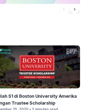
liah S1 di Boston University Amerika
ngan Trustee Scholarship
vember 25, 2020
• 2 minutes read