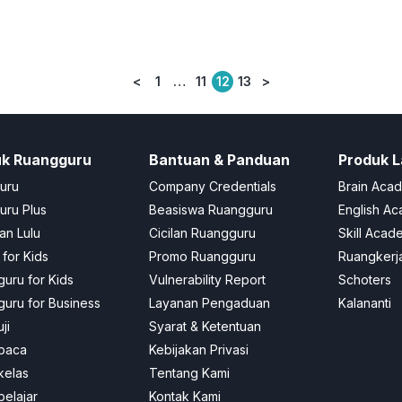
<
1
…
11
12
13
>
Posts
pagination
uk Ruangguru
Bantuan & Panduan
Produk L
uru
Company Credentials
Brain Aca
ru Plus
Beasiswa Ruangguru
English A
an Lulu
Cicilan Ruangguru
Skill Acad
 for Kids
Promo Ruangguru
Ruangkerj
uru for Kids
Vulnerability Report
Schoters
uru for Business
Layanan Pengaduan
Kalananti
ji
Syarat & Ketentuan
baca
Kebijakan Privasi
kelas
Tentang Kami
elajar
Kontak Kami