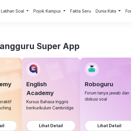
Latihan Soal
Pojok Kampus
Fakta Seru
Dunia Kata
Fo
uangguru Super App
demy
English
Roboguru
Academy
Forum tanya jawab dan
diskusi soal
eraktif
Kursus Bahasa Inggris
aching
berkurikulum Cambridge
ail
Lihat Detail
Lihat Detail