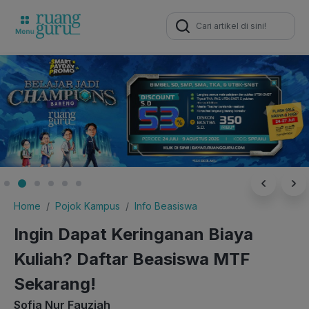
Search
for:
Home
Pojok Kampus
Info Beasiswa
Ingin Dapat Keringanan Biaya
Kuliah? Daftar Beasiswa MTF
Sekarang!
Sofia Nur Fauziah