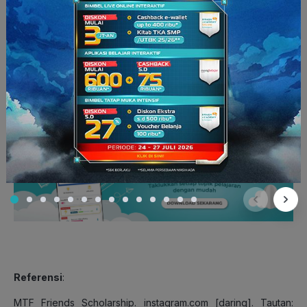
Bagi kamu yang merasa belum memenuhi semua persyaratan,
persiapkan diri saja untuk mendaftar di periode selanjutnya.
Aktif di kegiatan akademik dan non-akademik sebenarnya
bisa kamu mulai sejak masih pelajar,
lho
. Dengan
membiasakan diri sejak dini, kamu akan terpacu untuk aktif
ketika sudah menjadi mahasiswa.
Yuk
, raih prestasi cemerlang
di bidang akademik dengan
ruangbelajar
.
Referensi
:
MTF Friends Scholarship. instagram.com [daring]. Tautan: