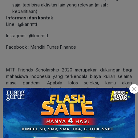
saja, tapi bisa aktivitas lain yang relevan (misal :
kepanitiaan).
Informasi dan kontak
Line : @karirmtf
Instagram : @karirmtf
Facebook : Mandiri Tunas Finance
MTF Friends Scholarship 2020 merupakan dukungan bagi
mahasiswa Indonesia yang terkendala biaya kuliah selama
masa pandemi. Apabila lolos seleksi, kamu akan
mendapatkan uang beasiswa yang diberikan selama dua
semester. Pendaftaran MTF Friends Scholarship dapat
dilakukan secara
online
melalui
Formulir Pendaftaran
.
Jadi, kamu termasuk yang cocok dengan persyaratan MTF
Friends Scholarship
nggak
nih
? Kalau merasa cocok langsung
persiapkan berkas yang diperlukan ya, karena
pendaftarannya hanya sampai tanggal 7 Desember 2020.