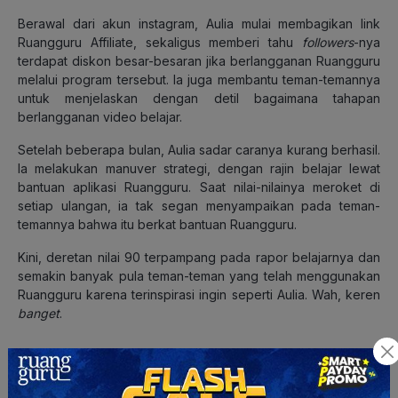
Berawal dari akun instagram, Aulia mulai membagikan link
Ruangguru Affiliate,
sekaligus memberi tahu
followers
-nya
terdapat diskon besar-besaran jika berlangganan Ruangguru
melalui program tersebut. Ia juga membantu teman-temannya
untuk menjelaskan dengan detil bagaimana tahapan
berlangganan video belajar.
Setelah beberapa bulan, Aulia sadar caranya kurang berhasil.
Ia melakukan manuver strategi, dengan rajin belajar lewat
bantuan aplikasi Ruangguru. Saat nilai-nilainya meroket di
setiap ulangan, ia tak segan menyampaikan pada teman-
temannya bahwa itu berkat bantuan Ruangguru.
Kini, deretan nilai 90 terpampang pada rapor belajarnya dan
semakin banyak pula teman-teman yang telah menggunakan
Ruangguru karena terinspirasi ingin seperti Aulia. Wah, keren
banget
.
4. Dony Aryua mengubah kode agar menarik