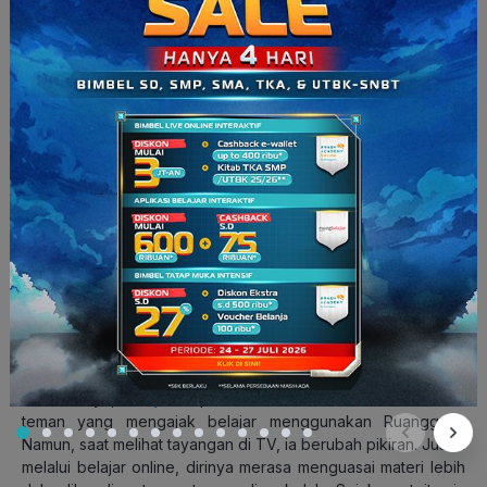
Dony (nomor dua dari kiri atas) (Sumber: dok. pribadi)
Sebelumnya,
Dony
sempat menolak ketika ada salah satu
teman yang mengajak belajar menggunakan Ruangguru.
Namun, saat melihat tayangan di TV, ia berubah pikiran. Justru
melalui belajar online, dirinya merasa menguasai materi lebih