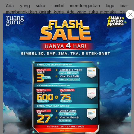
Ada yang suka sambil mendengarkan lagu biar
membangkitkan gairah kerja. Ada yang suka memakai baju
rapi agar mendapatkan suasana kerja benaran. Ada yang mau
ningkatin pengalaman ngelakuinnya dengan kerja bareng
temen, maka kamu bisa buat grup belajar, misalnya. Ngerjain
tugas sambil
video call
bareng).
Baca Juga:
7 Rekomendasi Lagu Ini bisa Ningkatin
Konsentrasi Belajar Kamu, Lho!
It’s really okay
. Karena lagi-lagi, setiap orang berbeda.
Lalu, gimana cara mengurangi Impulsivitas? Itu juga buanyak.
Tergantung kepada karaktermu dan jenis pekerjaan yang
sedang kamu lakukan. Kalau kamu orang yang gatelan ketika
udah megang hape, coba taroh hapemu di kamar lain saat
ngerjain aktivitasnya. Kalau aktivitasmu sebetulnya gak butuh
internet, coba matikan sambungan internet ke laptopmu
sebentar.
Intinya, kamu tinggal melihat variabel mana dari formula
tersebut yang bisa kamu kendalikan untuk mengurangi