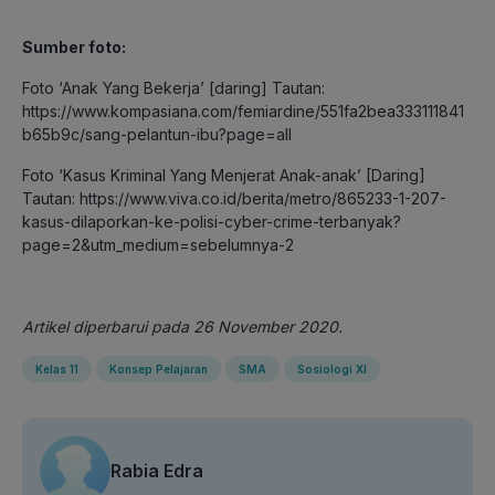
Sumber foto:
Foto ‘Anak Yang Bekerja’ [daring] Tautan:
https://www.kompasiana.com/femiardine/551fa2bea333111841
b65b9c/sang-pelantun-ibu?page=all
Foto ‘Kasus Kriminal Yang Menjerat Anak-anak’ [Daring]
Tautan: https://www.viva.co.id/berita/metro/865233-1-207-
kasus-dilaporkan-ke-polisi-cyber-crime-terbanyak?
page=2&utm_medium=sebelumnya-2
Artikel diperbarui pada 26 November 2020.
Kelas 11
Konsep Pelajaran
SMA
Sosiologi XI
Rabia Edra