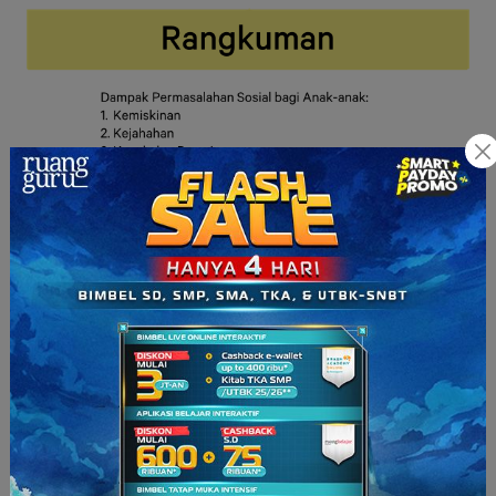
RG Squad, lihat
kan
? Ada begitu banyak dampak dari
terlibatnya anak-anak dan remaja dalam berbagai jenis
permasalahan sosial. Dampak yang paling nyata tentu saja
adalah masa depan dan kehidupan sosial mereka yang
terancam akibat harus berurusan dengan pihak yang
berwajib. Semoga saja kelak dampak-dampak permasalahan
sosial tersebut bisa segera dituntaskan.
Pelajari lagi beragam fenomena dalam mata pelajaran
sosiologi di
Brain Academy Online
yuk
!