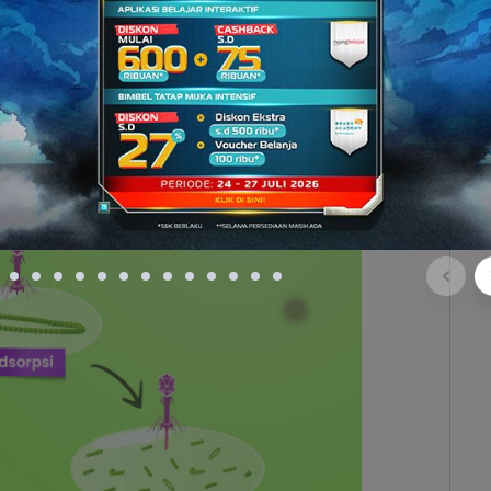
klus litik pada bakteriofag T4, di mana terdiri atas
netrasi, tahap sintesis, tahap perakitan, dan tahap