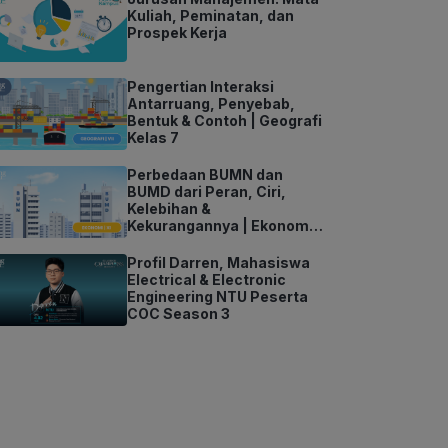
Kuliah, Peminatan, dan
Prospek Kerja
Pengertian Interaksi
Antarruang, Penyebab,
Bentuk & Contoh | Geografi
Kelas 7
Perbedaan BUMN dan
BUMD dari Peran, Ciri,
Kelebihan &
Kekurangannya | Ekonomi
Kelas 11
Profil Darren, Mahasiswa
Electrical & Electronic
Engineering NTU Peserta
COC Season 3