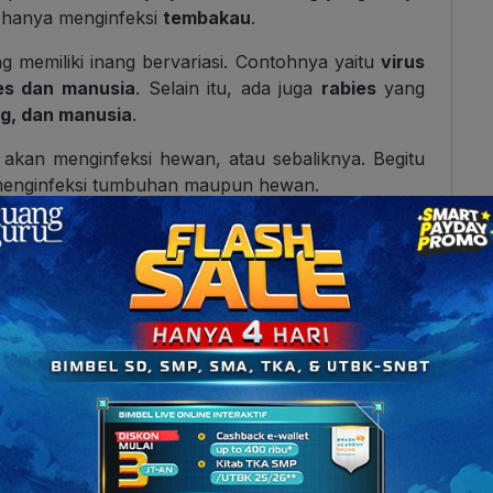
hanya menginfeksi
tembakau
.
g memiliki inang bervariasi. Contohnya yaitu
virus
es dan manusia
. Selain itu, ada juga
rabies
yang
ng, dan manusia
.
 akan menginfeksi hewan, atau sebaliknya. Begitu
an menginfeksi tumbuhan maupun hewan.
h Virus?
 adalah pada bakteriofag yang bisa terjadi melalui
edaannya? Yuk, kita bahas satu per satu!
ng melibatkan
proses penghancuran sel inang di
akan pecah (lisis) dan mati.