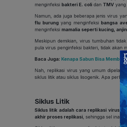
menginfeksi
bakteri E. coli
dan
TMV
yang 
Namun, ada juga beberapa jenis virus yan
flu burung
yang menginfeksi
bangsa av
menginfeksi
mamalia seperti kucing, anji
Meskipun demikian, virus tumbuhan tidak
pula virus penginfeksi bakteri, tidak ak
Baca Juga:
Kenapa Sabun Bisa Membunu
Nah, replikasi virus yang umum dipelajari
siklus litik atau siklus lisogenik. Apa perb
Siklus Litik
Siklus litik adalah cara replikasi virus
ya
akhir proses replikasi
, sehingga sel inang 