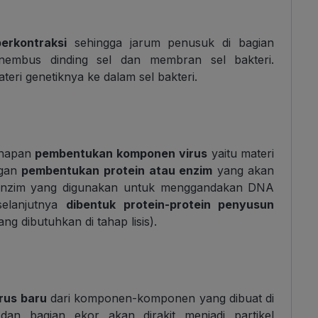
erkontraksi
sehingga jarum penusuk di bagian
embus dinding sel dan membran sel bakteri.
teri genetiknya ke dalam sel bakteri.
tahapan
pembentukan komponen virus
yaitu materi
ngan
pembentukan protein atau enzim
yang akan
 enzim yang digunakan untuk menggandakan DNA
selanjutnya
dibentuk protein-protein penyusun
ang dibutuhkan di tahap lisis).
irus baru
dari komponen-komponen yang dibuat di
, dan bagian ekor akan dirakit menjadi partikel