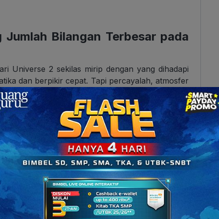
 Jumlah Bilangan Terbesar pada
ri Universe 2 sekilas mirip dengan yang dihadapi
tika dan berpikir cepat. Tapi percayalah, atmosfer
h, dari namanya aja udah terasa aura “ngeri”-nya,
Apa tuh? Kubus yang berputar-putar?”. Dan yaap,
ya menggambarkan betapa rumitnya game ini, lho.