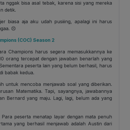
ta nggak bisa asal tebak, karena sisi yang mereka
n detik.
er biasa aja aku udah pusiiing, apalagi ini harus
ugaa. 😣
ampions (COC) Season 2
ara Champions harus segera memasukkannya ke
10 orang tercepat dengan jawaban benarlah yang
Sementara peserta lain yang belum berhasil, harus
di babak kedua.
nih untuk mencoba menjawab soal yang diberikan.
urusan Matematika. Tapi, sayangnya, jawabannya
dan Bernard yang maju. Lagi, lagi, belum ada yang
. Para peserta menatap layar dengan mata penuh
ertama yang berhasil menjawab adalah Austin dari