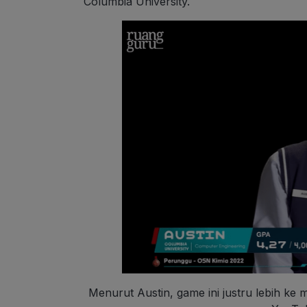
Columbia University.
Menurut Austin, game ini justru lebih ke