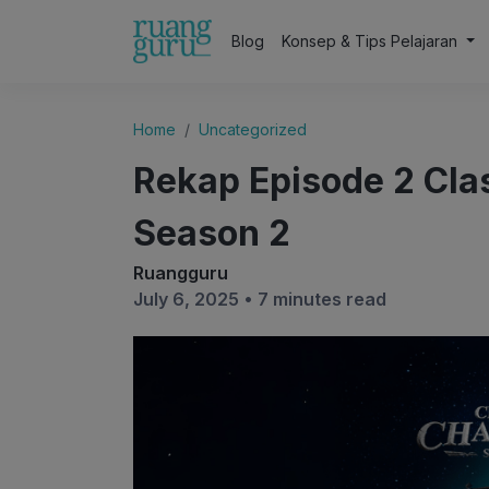
Blog
Konsep & Tips Pelajaran
Home
Uncategorized
Rekap Episode 2 Cla
Season 2
Ruangguru
July 6, 2025 •
7 minutes read