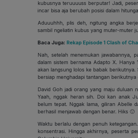
kubusnya teruuuuss berputar! Jadi, peser
incar bisa aja berubah posisi dalam hitunga
Aduuuhhh, plis deh, ngitung angka berjej
sambil ngeliatin kubus yang muter-muter j
Baca Juga:
Rekap Episode 1 Clash of Ch
Nah, setelah menemukan jawabannya, p
dalam sistem bernama Adapto X. Hanya 
akan langsung lolos ke babak berikutnya. 
bersiap menghadapi tantangan berikutnya 
David Goh jadi orang yang maju duluan 
Yaah, nggak heran sih. Doi kan anak J
belum tepat. Nggak lama, giliran Abelle 
berhasil menjawab dengan benar. Hiks 🙁
Waktu berlalu dengan penuh ketegangan
konsentrasi. Hingga akhirnya, peserta p