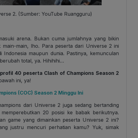
verse 2. (Sumber: YouTube Ruangguru)
emasuki arena. Bukan cuma jumlahnya yang bikin
main-main, lho. Para peserta dari Universe 2 ini
k di Indonesia maupun dunia. Pastinya, kemunculan
erubah total, ya. Hihihihi…
n
profil 40 peserta Clash of Champions Season 2
bawah ini, ya!
mpions (COC) Season 2 Minggu Ini
hampions dari Universe 2 juga sedang bertanding
 memperebutkan 20 posisi ke babak berikutnya.
uan game yang dimainkan peserta Universe 2 ini?
yang justru mencuri perhatian kamu? Yuk, simak