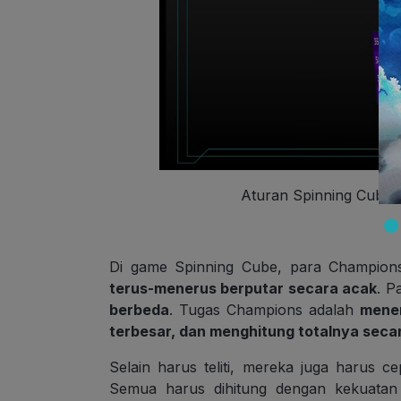
Aturan Spinning Cube
Di game Spinning Cube, para Champions
terus-menerus berputar secara acak
. P
berbeda
. Tugas Champions adalah
menen
terbesar, dan menghitung totalnya seca
Selain harus teliti, mereka juga harus c
Semua harus dihitung dengan kekuatan 