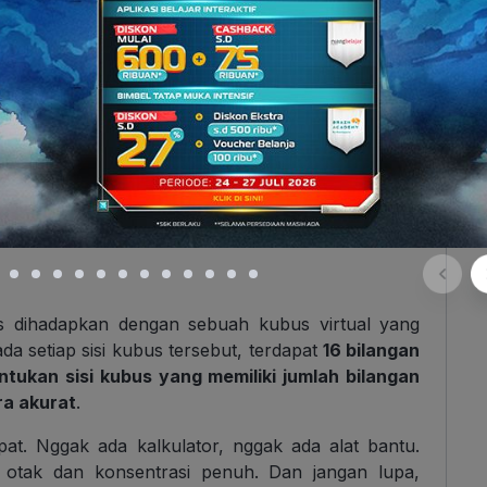
. (Sumber: YouTube Ruangguru)
 dihadapkan dengan sebuah kubus virtual yang
ada setiap sisi kubus tersebut, terdapat
16 bilangan
tukan sisi kubus yang memiliki jumlah bilangan
ra akurat
.
epat. Nggak ada kalkulator, nggak ada alat bantu.
otak dan konsentrasi penuh. Dan jangan lupa,