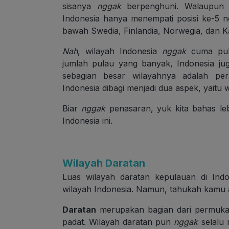
sisanya
nggak
berpenghuni. Walaupun ju
Indonesia hanya menempati posisi ke-5 n
bawah Swedia, Finlandia, Norwegia, dan K
Nah
, wilayah Indonesia
nggak
cuma pula
jumlah pulau yang banyak, Indonesia ju
sebagian besar wilayahnya adalah pera
Indonesia dibagi menjadi dua aspek, yaitu 
Biar
nggak
penasaran, yuk kita bahas leb
Indonesia ini.
Wilayah Daratan
Luas wilayah daratan kepulauan di Indon
wilayah Indonesia. Namun, tahukah kamu a
Daratan
merupakan bagian dari permuk
padat. Wilayah daratan pun
nggak
selalu 