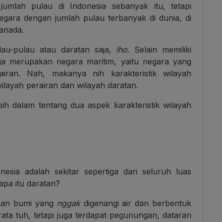
mlah pulau di Indonesia sebanyak itu, tetapi
egara dengan jumlah pulau terbanyak di dunia, di
anada.
u-pulau atau daratan saja,
lho
. Selain memiliki
ga merupakan negara maritim, yaitu negara yang
iran. Nah, makanya nih karakteristik wilayah
wilayah perairan dan wilayah daratan.
ih dalam tentang dua aspek karakteristik wilayah
esia adalah sekitar sepertiga dari seluruh luas
pa itu daratan?
aan bumi yang
nggak
digenangi air dan berbentuk
rata tuh, tetapi juga terdapat pegunungan, dataran