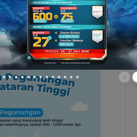
ulau Sumatra, Pegunungan Kapur Utara yang
 tepatnya di wilayah Jawa Tengah dan Jawa Timur,
i batas alami antara Kabupaten Kulon Progo,
orejo di Jawa Tengah.