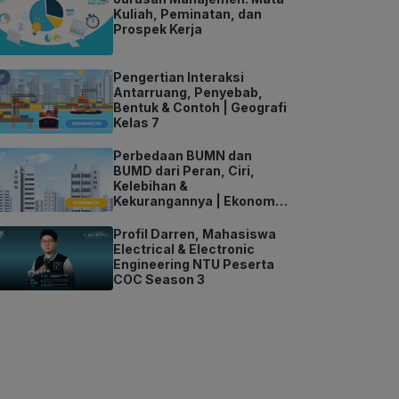
Kuliah, Peminatan, dan
Prospek Kerja
Pengertian Interaksi
Antarruang, Penyebab,
Bentuk & Contoh | Geografi
Kelas 7
Perbedaan BUMN dan
BUMD dari Peran, Ciri,
Kelebihan &
Kekurangannya | Ekonomi
Kelas 11
Profil Darren, Mahasiswa
Electrical & Electronic
Engineering NTU Peserta
COC Season 3