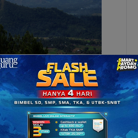
risan (Sumber: solopos.com)
pegunungan yang membentang mulai dari Sumatra,
ngan-pegunungan yang ada ini membentuk suatu
 dan juga berkontribusi besar bagi potensi wilayah
ebih Dingin?
ntara lain adalah Pegunungan Bukit Barisan yang