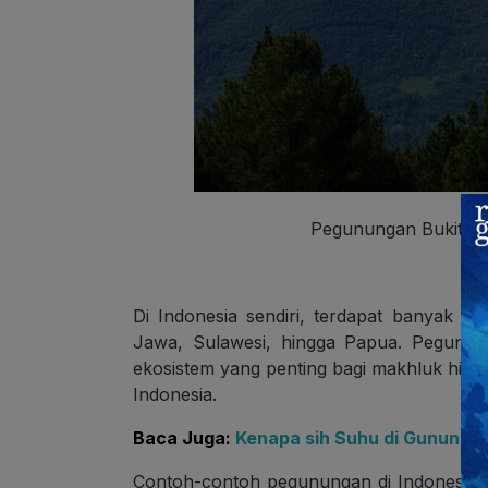
Pegunungan Bukit Ba
Di Indonesia sendiri, terdapat banyak 
Jawa, Sulawesi, hingga Papua. Pegunu
ekosistem yang penting bagi makhluk hidup
Indonesia.
Baca Juga:
Kenapa sih Suhu di Gunung L
Contoh-contoh pegunungan di Indonesia a