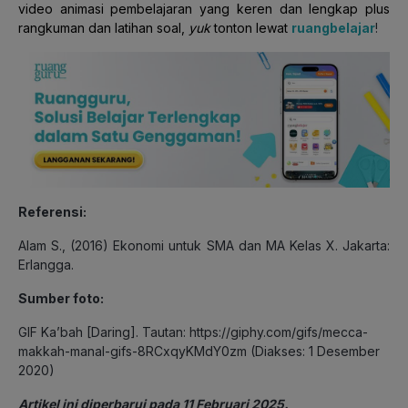
video animasi pembelajaran yang keren dan lengkap plus
rangkuman dan latihan soal,
yuk
tonton lewat
ruangbelajar
!
Referensi:
Alam S., (2016) Ekonomi untuk SMA dan MA Kelas X. Jakarta:
Erlangga.
Sumber foto:
GIF Ka’bah [Daring]. Tautan: https://giphy.com/gifs/mecca-
makkah-manal-gifs-8RCxqyKMdY0zm (Diakses: 1 Desember
2020)
Artikel ini diperbarui pada 11 Februari 2025.