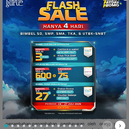
Ekonomi syariah sepenuhnya
didasarkan pada nilai-nilai
Islam yang tercermin dalam Al-Qur’an dan Hadis
,
sehingga memiliki landasan moral dan spiritual yang kuat.
2. Mengutamakan Keadilan dan
Keseimbangan
Keadilan dan keseimbangan adalah dua nilai utama yang
ditekankan dalam ekonomi syariah. Setiap transaksi
harus
adil dan tidak merugikan
salah satu pihak.
3. Menghindari Unsur Riba, Gharar, dan
Maysir
Ekonomi syariah dengan tegas
melarang praktek riba,
gharar, dan maysir
untuk memastikan keadilan dan stabilitas
dalam sistem ekonomi. Salah satu bentuk riba adalah
penambahan-penambahan pembayaran oleh orang yang