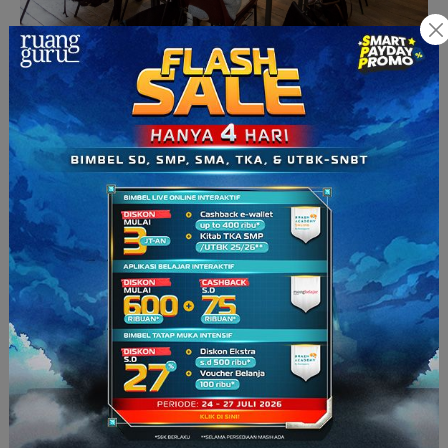
Menuntut ilmu melalui kursus. (Sumber: studyinfrance-
aram.com)
4. Gabung dengan organisasi atau
komunitas
Membangun jaringan itu penting. Melalui organisasi, kamu
bisa bertemu orang-orang dengan visi yang sama.
Juga, menemui orang yang bergerak bersama
memperjuangkan nilai-nilai kehidupan. Beberapa hal bahkan
memantik
idealisme. Berbagai
soft skill
pun dapat diasah di
sini. Komunikasi efektif, kepemimpinan, dan manajemen
proyek adalah beberapa di antaranya. Bukan tidak mungkin
lho
kamu menemukan wadah untuk mendalami minatmu di sini.
Misalnya, kamu jurusan Teknik Sipil tapi memiliki minat yang