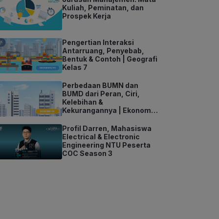
Kuliah, Peminatan, dan
Prospek Kerja
Pengertian Interaksi
Antarruang, Penyebab,
Bentuk & Contoh | Geografi
Kelas 7
Perbedaan BUMN dan
BUMD dari Peran, Ciri,
Kelebihan &
Kekurangannya | Ekonomi
Kelas 11
Profil Darren, Mahasiswa
Electrical & Electronic
Engineering NTU Peserta
COC Season 3