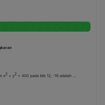
gkaran
2
2
n x
+ y
= 400 pada titik 12, -16 adalah …