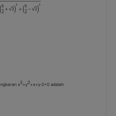
2
2
ingkaran x
+y
+x+y-2=0 adalah