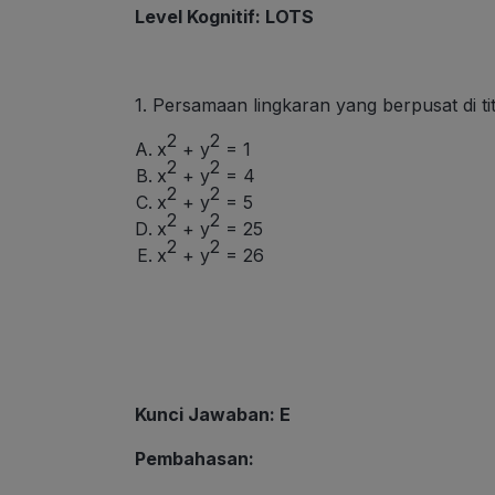
Level Kognitif
: LOTS
1. Persamaan lingkaran yang berpusat di titi
2
2
x
+ y
= 1
2
2
x
+ y
= 4
2
2
x
+ y
= 5
2
2
x
+ y
= 25
2
2
x
+ y
= 26
Kunci Jawaban: E
Pembahasan: