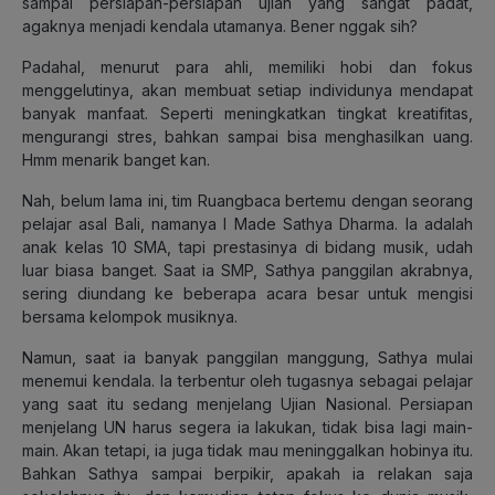
sampai persiapan-persiapan ujian yang sangat padat,
agaknya menjadi kendala utamanya. Bener nggak sih?
Padahal, menurut para ahli, memiliki hobi dan fokus
menggelutinya, akan membuat setiap individunya mendapat
banyak manfaat. Seperti meningkatkan tingkat kreatifitas,
mengurangi stres, bahkan sampai bisa menghasilkan uang.
Hmm menarik banget kan.
Nah, belum lama ini, tim Ruangbaca bertemu dengan seorang
pelajar asal Bali, namanya I Made Sathya Dharma. Ia adalah
anak kelas 10 SMA, tapi prestasinya di bidang musik, udah
luar biasa banget. Saat ia SMP, Sathya panggilan akrabnya,
sering diundang ke beberapa acara besar untuk mengisi
bersama kelompok musiknya.
Namun, saat ia banyak panggilan manggung, Sathya mulai
menemui kendala. Ia terbentur oleh tugasnya sebagai pelajar
yang saat itu sedang menjelang Ujian Nasional. Persiapan
menjelang UN harus segera ia lakukan, tidak bisa lagi main-
main. Akan tetapi, ia juga tidak mau meninggalkan hobinya itu.
Bahkan Sathya sampai berpikir, apakah ia relakan saja