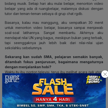
bidang musik. Setiap hari aku mulai belajar, menonton video
belajar yang ada di ruangbelajar, malamnya diskusi dengan
tutor dan teman-teman sebaya di grup chat rgdb.
Biasanya, kalau mau manggung, aku sempatkan 30 menit
untuk menonton video belajar, biasanya sampai menjawab
soal-soal latihannya. Sangat membantu. Akhirnya aku
mendapat nilai UN yang bagus, meskipun bukan yang terbaik,
tapi seenggaknya jauh lebih baik dari nilai-nilai ujian
sekolahku sebelumnya.
Sekarang kan sudah SMA, pelajaran semakin banyak,
ditambah fokus penjurusan, bagaimana mengaturnya
dengan menjalankan hobi?
Waktu itu ibu nonton televisi, terus ibu melihat acara
talk show
Ruangguru, terus ibu manggil aku dan bilang “Sathya, kamu
pakai Ruangguru lagi sana, ibu bayarin untuk langganannya,”
gitu. Soalnya beasiswaku dari Ruangguru udah selesai. Ya
sekarang untuk nyeimbangin belajar dengan hobi tetap pakai
Ruangguru.
Bukan niat promosi ya, tapi aku emang udah nyaman belajar