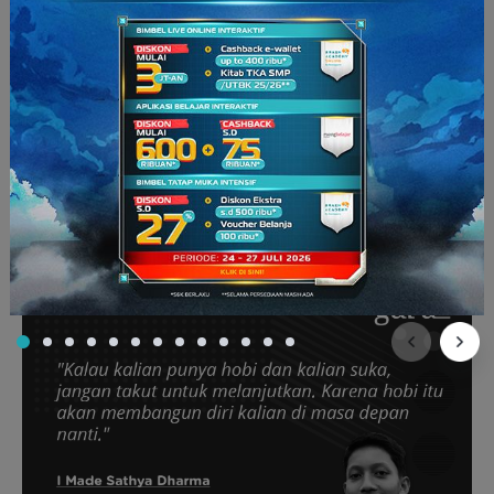
kayak gini, ke mana aja bisa diakses, ditambah lagi aku akan
les musik, dan ini pasti sangat membantu aku menjalankan
kewajiban sebagai pelajar, di tengah kesibukanku bermusik.
Apa harapan kamu selanjutnya?
Aku kepingin banget masuk Udayana jurusan kedokteran
nantinya. Semoga dengan apa yang sekarang aku jalani,
semua itu bisa tercapai. Aku juga akan tetap menjalankan
kegiatanku bermusik.