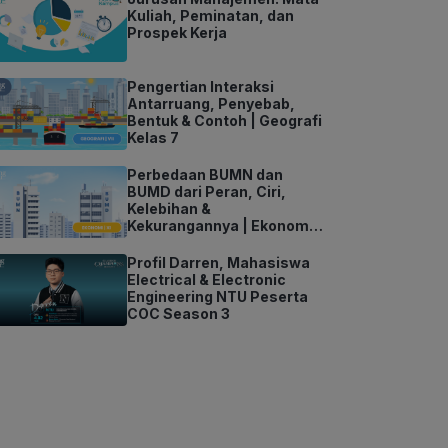
Kuliah, Peminatan, dan
Prospek Kerja
Pengertian Interaksi
Antarruang, Penyebab,
Bentuk & Contoh | Geografi
Kelas 7
Perbedaan BUMN dan
BUMD dari Peran, Ciri,
Kelebihan &
Kekurangannya | Ekonomi
Kelas 11
Profil Darren, Mahasiswa
Electrical & Electronic
Engineering NTU Peserta
COC Season 3