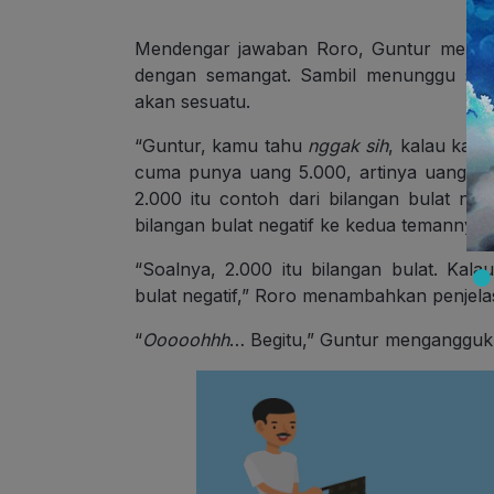
Mendengar jawaban Roro, Guntur merasa
dengan semangat. Sambil menunggu sosis
akan sesuatu.
“Guntur, kamu tahu
nggak
sih
, kalau kam
cuma punya uang 5.000, artinya uang ka
2.000 itu contoh dari bilangan bulat nega
bilangan bulat negatif ke kedua temannya i
“Soalnya, 2.000 itu bilangan bulat. Kala
bulat negatif,” Roro menambahkan penjel
“
Ooooohhh
… Begitu,” Guntur mengangguk