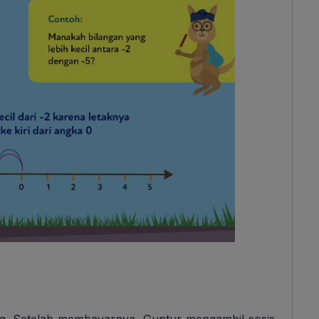
ng. Setelah membayarnya, Guntur mengambil sosis