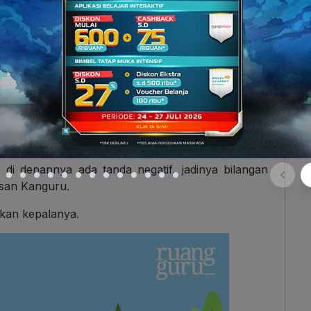
 senang. Ia langsung memesan satu sosis bakar
 bakar matang, tiba-tiba saja, Kanguru teringat
u mau sosis bakar seharga 7.000, sedangkan kamu
mu kurang 2.000 atau negatif 2.000.
Nah
, negatif
tif,
lho
!” Kanguru mencoba menjelaskan tentang
tu.
u di depannya ada tanda negatif, jadinya bilangan
asan Kanguru.
kan kepalanya.