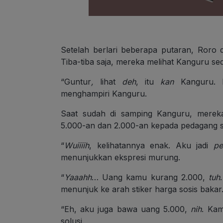
Setelah berlari beberapa putaran, Roro 
Tiba-tiba saja, mereka melihat Kanguru se
“Guntur
,
lihat
deh
, itu
kan
Kanguru. K
menghampiri Kanguru.
Saat sudah di samping Kanguru, merek
5.000-an dan 2.000-an kepada pedagang so
“
Wuiiiih
, kelihatannya enak. Aku jadi
pe
menunjukkan ekspresi murung.
“
Yaaahh
… Uang kamu kurang 2.000,
tuh
menunjuk ke arah stiker harga sosis bakar
“Eh, aku juga bawa uang 5.000,
nih
. Ka
solusi.