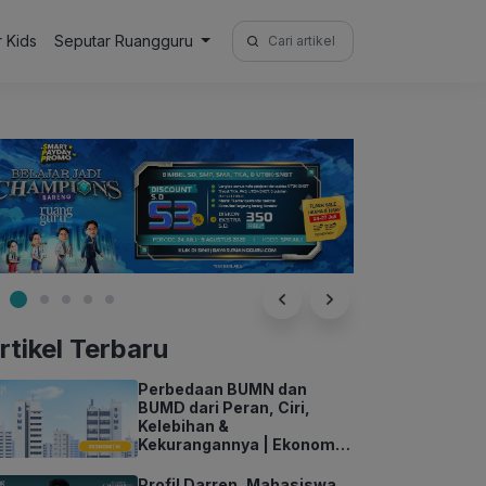
Search
r Kids
Seputar Ruangguru
for:
rtikel Terbaru
Perbedaan BUMN dan
BUMD dari Peran, Ciri,
Kelebihan &
Kekurangannya | Ekonomi
Kelas 11
Profil Darren, Mahasiswa