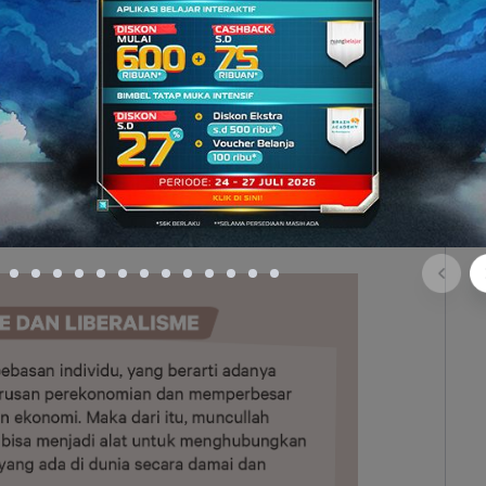
onesia secara besar-besaran.
ebunan antara lain
mengusahakan tanaman kopi,
n kelapa sawit.
Adapun usaha di bidang industri
 gula, pabrik cokelat, pabrik teh, dan pabrik karet.
patan untuk menyewa tanah dalam kurun waktu
da tetap membatasinya dengan memberlakukan
aria
(Agrarische Wet)
dan Undang-Undang Gula