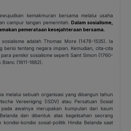
 mewujudkan kemakmuran bersama melalui usaha
 dan campur tangan pemerintah.
Dalam sosialisme,
tamakan pemerataan kesejahteraan bersama.
osialisme adalah Thomas More (1478-1535). Ia
g berisi tentang negara impian. Kemudian, cita-cita
h para pemikir sosialisme seperti Saint Simon (1760-
 Blanc (1811-1882).
ia melalui sebuah organisasi yang dibangun tahun
ische Vereeniging (ISDV) atau Persatuan Sosial
ni pada awalnya merupakan kumpulan dari kaum
a-Belanda dan dibentuk atas kegelisahan seorang
ondisi-kondisi sosial-politik Hindia Belanda saat