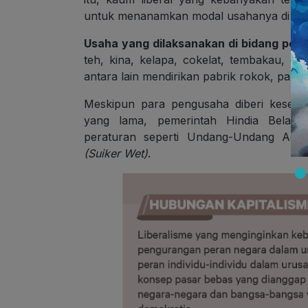
untuk menanamkan modal usahanya di Ind
Usaha yang dilaksanakan di bidang perk
teh, kina, kelapa, cokelat, tembakau, da
antara lain mendirikan pabrik rokok, pabrik
Meskipun para pengusaha diberi kesem
yang lama, pemerintah Hindia Belan
peraturan seperti Undang-Undang Agr
(Suiker Wet)
.