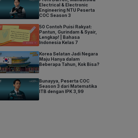
Electrical & Electronic
Engineering NTU Peserta
COC Season 3
50 Contoh Puisi Rakyat:
Pantun, Gurindam & Syair,
Lengkap! | Bahasa
Indonesia Kelas 7
Korea Selatan Jadi Negara
Maju Hanya dalam
Beberapa Tahun, Kok Bisa?
Bunayya, Peserta COC
Season 3 dari Matematika
ITB dengan IPK 3,99