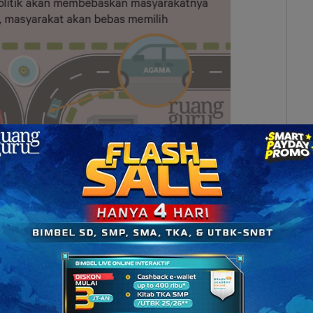
nda mulai menjalankan
politik Pintu Terbuka, yaitu
a swasta (kapitalis)
atau pemilik modal dapat
dang perkebunan, pertambangan, perindustrian,
i kesempatan untuk menyewa tanah dalam kurun
ngsung antara
tahun 1870 hingga tahun 1900 dan
aham kebebasan (liberalisme)
.
Pada kurun waktu
iri atas pengusaha swasta, mendapat kesempatan