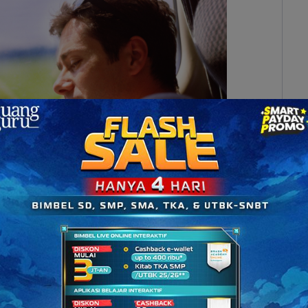
saanmu. (Photo by playbuzz.com)
tang bacaan, serta mengetahui ekspektasimu
ar mulai membaca. Bacalah dengan kebiasaan
alau kamu bermasalah dengan lingkungan yang
engan bersuara juga akan sangat membantu untuk