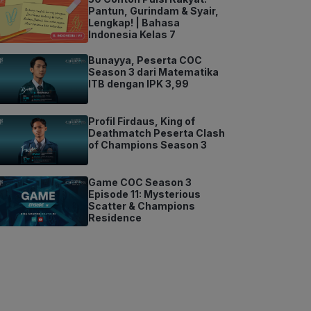
Pantun, Gurindam & Syair,
Lengkap! | Bahasa
Indonesia Kelas 7
Bunayya, Peserta COC
Season 3 dari Matematika
ITB dengan IPK 3,99
Profil Firdaus, King of
Deathmatch Peserta Clash
of Champions Season 3
Game COC Season 3
Episode 11: Mysterious
Scatter & Champions
Residence