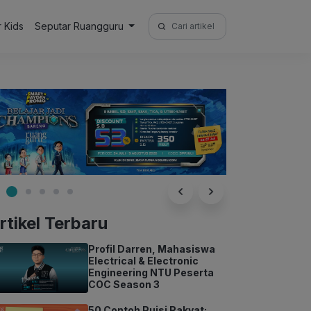
Search
r Kids
Seputar Ruangguru
for:
rtikel Terbaru
Profil Darren, Mahasiswa
Electrical & Electronic
Engineering NTU Peserta
COC Season 3
50 Contoh Puisi Rakyat: