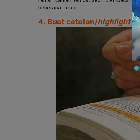
beberapa orang.
4. Buat catatan/
highlight
ba