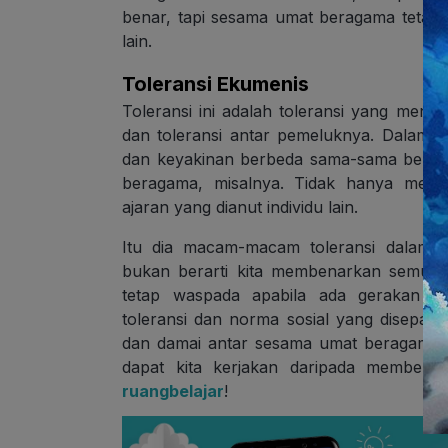
benar, tapi sesama umat beragama tetap 
lain.
Toleransi Ekumenis
Toleransi ini adalah toleransi yang mengh
dan toleransi antar pemeluknya. Dalam to
dan keyakinan berbeda sama-sama bernila
beragama, misalnya. Tidak hanya mengh
ajaran yang dianut individu lain.
Itu dia macam-macam toleransi dalam t
bukan berarti kita membenarkan semua
tetap waspada apabila ada gerakan ya
toleransi dan norma sosial yang disepaka
dan damai antar sesama umat beragama
dapat kita kerjakan daripada membenci
ruangbelajar
!