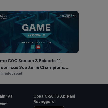
me COC Season 3 Episode 11:
sterious Scatter & Champions
 minutes read
sidence
ainnya
Coba GRATIS Aplikasi
Ruangguru
demy