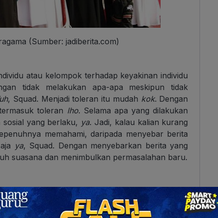
ragama (Sumber: jadiberita.com)
individu atau kelompok terhadap keyakinan individu
ngan tidak melakukan apa-apa meskipun tidak
uh
, Squad. Menjadi toleran itu mudah
kok
. Dengan
 termasuk toleran
lho
. Selama apa yang dilakukan
 sosial yang berlaku,
ya
. Jadi, kalau kalian kurang
k sepenuhnya memahami, daripada menyebar berita
aja
ya
, Squad. Dengan menyebarkan berita yang
eruh suasana dan menimbulkan permasalahan baru.
am lain meski tidak menyetujui isi ajarannya
quad. Contohnya adalah toleransi sesama umat
dividu meyakini bahwa agama yang dianutnya paling