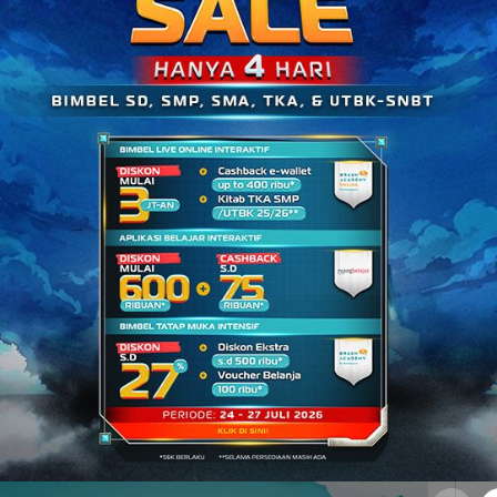
harus tetap menghargai dan menghormati individu
argai semua bentuk perbedaan, baik itu isi ajaran
leransi ini, individu meyakini bahwa setiap agama
i benar dan memiliki tujuan yang sama. Toleransi
argai pemeluknya, individu juga menghargai isi
oleransi beragama, Squad. Dengan bertoleransi,
 pandangan yang ada
ya.
Karena kita juga harus
ng ajarannya bertolakbelakang dengan prinsip
ti.
Alangkah indahnya kalau kita bisa hidup rukun
, karena
percayalah
masih banyak hal positif yang
 sesama. Yuk, pelajari materi lainnya hanya di