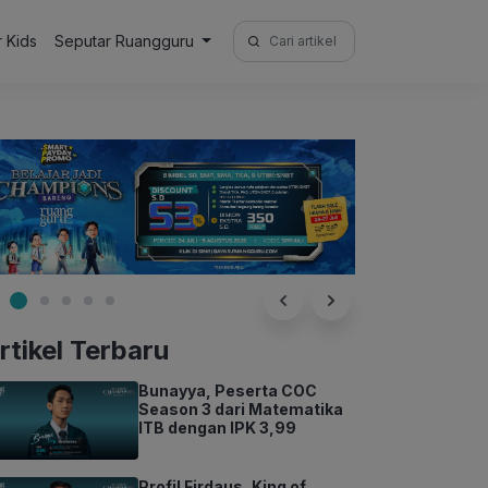
Search
r Kids
Seputar Ruangguru
for:
rtikel Terbaru
Bunayya, Peserta COC
Season 3 dari Matematika
ITB dengan IPK 3,99
Profil Firdaus, King of