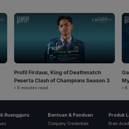
Profil Firdaus, King of Deathmatch
Ga
Peserta Clash of Champions Season 3
My
• 9 minutes read
• 8
Re
uk Ruangguru
Bantuan & Panduan
Produk L
uru
Company Credentials
Brain Aca