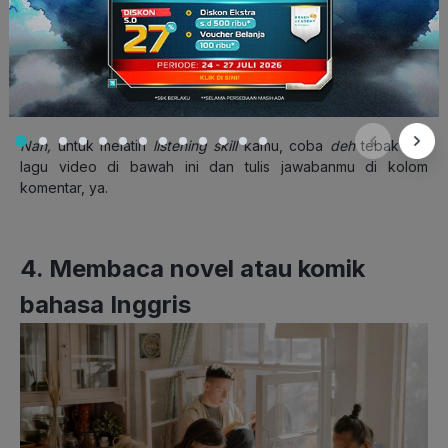
Selain itu, kamu juga bisa belajar melafalkan kata yang ada
pada lirik lagu dan mencari
tau
arti dari kata yang kamu
nyanyikan.
Nah,
dengan mendengarkan lagu bahasa Inggris,
kamu bisa melatih
listening skill
dan
vocabulary
dalam bahasa
Inggris.
Nah,
untuk melatih
listening skill
kamu, coba
deh
tebak lirik
lagu video di bawah ini dan tulis jawabanmu di kolom
komentar, ya.
4. Membaca novel atau komik
bahasa Inggris