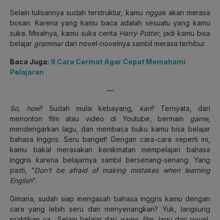
Selain tulisannya sudah terstruktur, kamu
nggak
akan merasa
bosan. Karena yang kamu baca adalah sesuatu yang kamu
suka. Misalnya, kamu suka cerita
Harry Potter
, jadi kamu bisa
belajar
grammar
dari novel-novelnya sambil merasa terhibur.
Baca Juga:
9 Cara Cermat Agar Cepat Memahami
Pelajaran
—
So, how
? Sudah mulai kebayang,
kan
? Ternyata, dari
menonton film atau video di Youtube, bermain
game
,
mendengarkan lagu, dan membaca buku kamu bisa belajar
bahasa Inggris. Seru banget! Dengan cara-cara seperti ini,
kamu bakal merasakan kenikmatan mempelajari bahasa
Inggris karena belajarnya sambil bersenang-senang. Yang
pasti, “
Don’t be afraid of making mistakes when learning
English
”.
Gimana, sudah siap mengasah bahasa inggris kamu dengan
cara yang lebih seru dan menyenangkan? Yuk, langsung
praktikan ya. Selain belajar dari
game
, film, lagu dan novel,