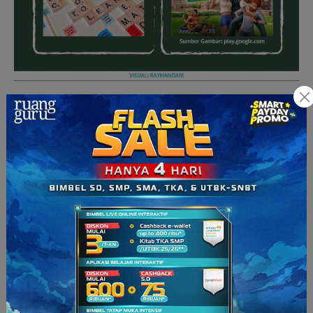
3. Mendengarkan lagu sambil
membaca lirik
Hayooo
… siapa yang suka dengerin lagu bahasa Inggris
sambil nangis karena kebawa suasana?
Btw,
itu nangis karena
maknanya yang sedih atau karena
nggak
tau
artinya,
nih
?
Hihihi..
Lagu memiliki kekuatan pada perubahan emosi, seperti
bahagia, sedih, dan marah. Emosi tersebut bisa digambarkan
hanya dalam satu lagu. Selama mendengarkan lagu
berbahasa Inggris, kamu bisa memahami makna lagu tersebut
dengan mengetahui arti dari liriknya.