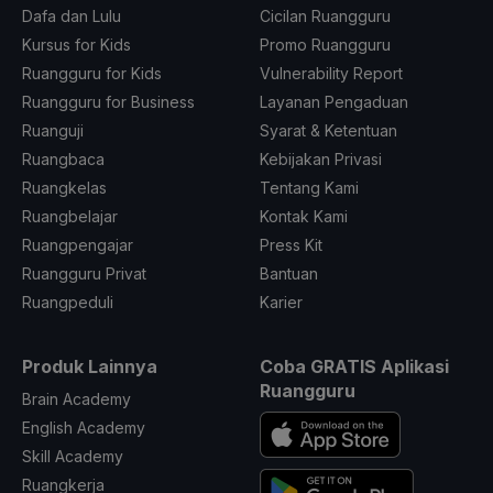
Dafa dan Lulu
Cicilan Ruangguru
Kursus for Kids
Promo Ruangguru
Ruangguru for Kids
Vulnerability Report
Ruangguru for Business
Layanan Pengaduan
Ruanguji
Syarat & Ketentuan
Ruangbaca
Kebijakan Privasi
Ruangkelas
Tentang Kami
Ruangbelajar
Kontak Kami
Ruangpengajar
Press Kit
Ruangguru Privat
Bantuan
Ruangpeduli
Karier
Produk Lainnya
Coba GRATIS Aplikasi
Ruangguru
Brain Academy
English Academy
Skill Academy
Ruangkerja