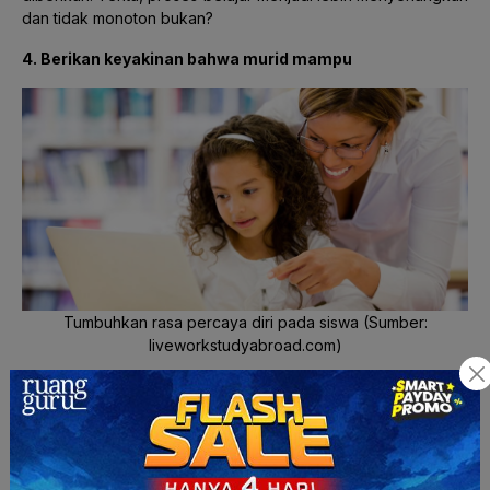
dan tidak monoton bukan?
4. Berikan keyakinan bahwa murid mampu
Tumbuhkan rasa percaya diri pada siswa (Sumber:
liveworkstudyabroad.com)
Dengan adanya rasa percaya diri, konsentrasi anak
dipercaya akan naik berlipat ganda. Berikan keyakinan atau
kepercayaan diri pada mereka, jika mereka mampu
mengerjakan tugas pembelajaran yang diberikan dengan
baik. Rasa percaya diri ini akan sangat memengaruhi