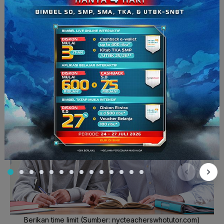
kesuksesan anak dalam belajar. Mereka akan merasa mampu
untuk mempelajari suatu materi atau mengerjakan tugas yang
diberikan, maka mereka pun akan melakukannya dengan
baik. Kepercayaan diri akan membuat anak berkonsentrasi
penuh untuk belajar.
5. Berikan murid
time limit
Berikan time limit (Sumber: nycteacherswhotutor.com)