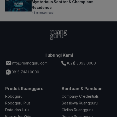
Mysterious Scatter & Champions
Residence
• 8 minutes read
Hubungi Kami
info@ruangguru.com
(021) 3093 0000
0815 7441 0000
Produk Ruangguru
Bantuan & Panduan
Roboguru
Company Credentials
Roboguru Plus
Beasiswa Ruangguru
Dafa dan Lulu
Cicilan Ruangguru
Kursus for Kids
Promo Ruangguru