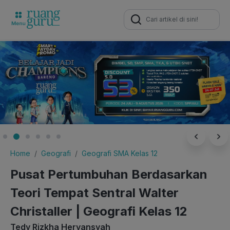
Search
for:
Home
Geografi
Geografi SMA Kelas 12
Pusat Pertumbuhan Berdasarkan
Teori Tempat Sentral Walter
Christaller | Geografi Kelas 12
Tedy Rizkha Heryansyah