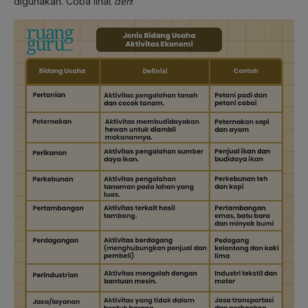
digunakan. Coba lihat
deh
!”