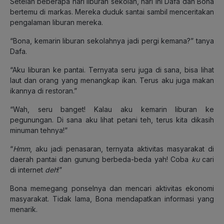
Setelah beberapa hari liburan sekolah, hari ini Dafa dan Bona
bertemu di markas. Mereka duduk santai sambil menceritakan
pengalaman liburan mereka.
“Bona, kemarin liburan sekolahnya jadi pergi kemana?” tanya
Dafa.
“Aku liburan ke pantai. Ternyata seru juga di sana, bisa lihat
laut dan orang yang menangkap ikan. Terus aku juga makan
ikannya di restoran.”
“Wah, seru banget! Kalau aku kemarin liburan ke
pegunungan. Di sana aku lihat petani teh, terus kita dikasih
minuman tehnya!”
“
Hmm
, aku jadi penasaran, ternyata aktivitas masyarakat di
daerah pantai dan gunung berbeda-beda yah! Coba
ku
cari
di internet
deh
!”
Bona memegang ponselnya dan mencari aktivitas ekonomi
masyarakat. Tidak lama, Bona mendapatkan informasi yang
menarik.