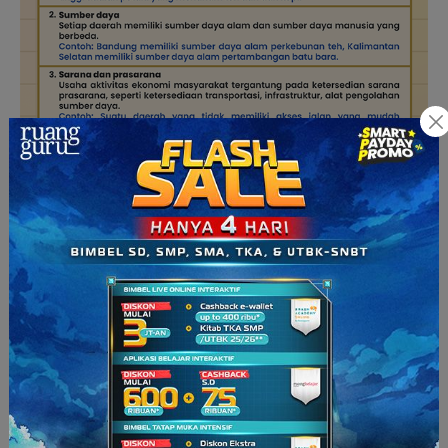
“
Wah
, aku jadi makin
tau
tentang kegiatan ekonomi
masyarakat dari jenis-jenis dan faktor yang
mempengaruhinya.” ucap Dafa.
“Kalau liburan sekolah lagi, aku mau
liat
kegiatan ekonomi di
daerah lainnya
deh
!” seru Bona.
Dafa tertawa, “Haha, sayangnya liburan sekolah lagi masih
lama!”