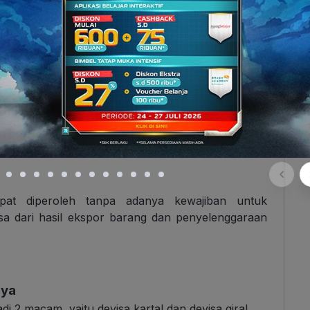
enjadi 2 macam, yaitu devisa kredit dan devisa
 dari penanaman modal asing, utang, dan tabungan
emperoleh pinjaman dari Bank Dunia, kemudian
rakat dalam bentuk devisa kredit.
at diperoleh tanpa adanya kewajiban untuk
sa dari hasil ekspor barang dan penyelenggaraan
nya
i 2 macam, yaitu devisa kartal dan devisa giral.