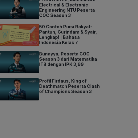
Electrical & Electronic
Engineering NTU Peserta
COC Season 3
50 Contoh Puisi Rakyat:
Pantun, Gurindam & Syair,
Lengkap! | Bahasa
Indonesia Kelas 7
Bunayya, Peserta COC
Season 3 dari Matematika
ITB dengan IPK 3,99
Profil Firdaus, King of
Deathmatch Peserta Clash
of Champions Season 3