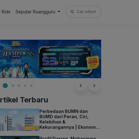
Search
r Kids
Seputar Ruangguru
for:
rtikel Terbaru
Perbedaan BUMN dan
BUMD dari Peran, Ciri,
Kelebihan &
Kekurangannya | Ekonomi
Kelas 11
Profil Darren, Mahasiswa