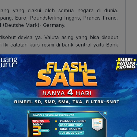
uang yang diakui oleh semua negara di dunia.
pang, Euro, Poundsterling Inggris, Prancis-Franc,
M (Deutshe Mark)- Germany.
 disebut devisa ya. Valuta asing yang bisa disebut
liki catatan kurs resmi di bank sentral yaitu Bank
macam-macam devisa!
ergantung dari sumbernya dan wujudnya. Apa saja
Yuk, kita bahas!
rnya