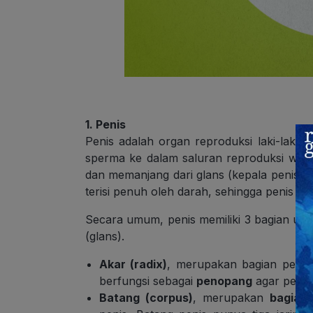
1. Penis
Penis adalah organ reproduksi laki-laki 
sperma ke dalam saluran reproduksi wanita 
dan memanjang dari glans (kepala penis). J
terisi penuh oleh darah, sehingga penis m
Secara umum, penis memiliki 3 bagian utam
(glans).
Akar (radix)
, merupakan bagian penis 
berfungsi sebagai
penopang
agar penis
Batang (corpus)
, merupakan
bagian