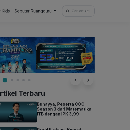
Search
r Kids
Seputar Ruangguru
for:
rtikel Terbaru
Bunayya, Peserta COC
Season 3 dari Matematika
ITB dengan IPK 3,99
Profil Firdaus, King of