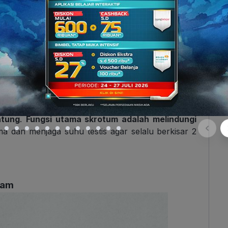
n erektil, yaitu
2 corpora cavernosa
, terletak di
i, serta
1 corpus spongiosum
, terletak di bagian
reksi, jalur kencing tidak tertutup.
jung penis yang
bentuknya bulat dan sensitif
.
, sehingga peka terhadap rangsangan. Selain itu, di
ran uretra (kencing).
ian luar yang memiliki
struktur seperti kantung
ntung
.
Fungsi utama skrotum adalah melindungi
ma dan menjaga suhu testis agar selalu berkisar 2
lam