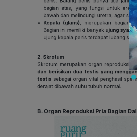
penis. Batang penis punya tiga jaringa
bagian atas, yang fungsi untuk ereks
bawah dan melindungi uretra, agar saat e
Kepala (glans)
, merupakan bagian u
Bagian ini memiliki banyak
ujung syaraf
ujung kepala penis terdapat lubang salu
2. Skrotum
Skrotum merupakan organ reproduksi bag
dan berisikan dua testis yang mengga
testis
sebagai organ vital penghasil sper
derajat dibawah suhu tubuh normal.
B. Organ Reproduksi Pria Bagian Da