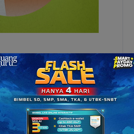
yang
berfungsi untuk kopulasi
, yaitu memasukkan
(vagina). Penis terdiri atas jaringan seperti busa
ika terdapat rangsangan seksual, jaringan ini akan
enegang yang disebut ereksi.
a, yaitu akar (radix), batang (corpus), dan kepala
yang terletak di
dekat dasar panggul
. Bagian ini
 tetap pada tempatnya.
 panjang
yang menghubungkan akar dan kepala