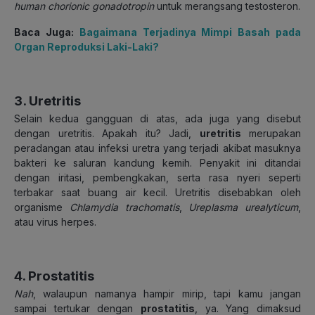
human chorionic gonadotropin
untuk merangsang testosteron.
Baca Juga:
Bagaimana Terjadinya Mimpi Basah pada
Organ Reproduksi Laki-Laki?
3. Uretritis
Selain kedua gangguan di atas, ada juga yang disebut
dengan uretritis. Apakah itu? Jadi,
u
retritis
merupakan
peradangan atau infeksi uretra yang terjadi akibat masuknya
bakteri ke saluran kandung kemih. Penyakit ini ditandai
dengan iritasi, pembengkakan, serta rasa nyeri seperti
terbakar saat buang air kecil. Uretritis disebabkan oleh
organisme
Chlamydia
trachomatis
,
Ureplasma urealyticum
,
atau virus herpes.
4. Prostatitis
Nah
, walaupun namanya hampir mirip, tapi kamu jangan
sampai tertukar dengan
prostatitis
, ya. Yang dimaksud