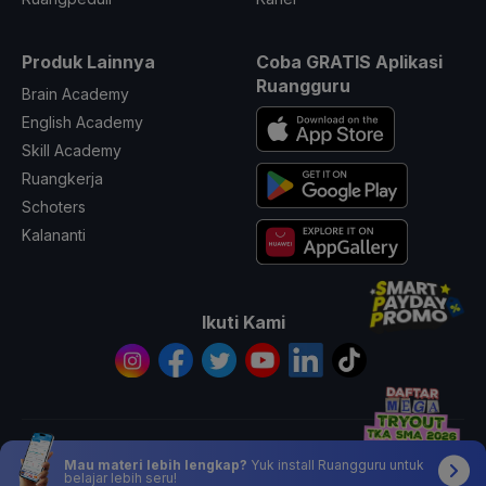
Produk Lainnya
Coba GRATIS Aplikasi
Ruangguru
Brain Academy
English Academy
Skill Academy
Ruangkerja
Schoters
Kalananti
Ikuti Kami
© 2026 All Rights Reserved PT. Ruang Raya Indonesia
Mau materi lebih lengkap?
Yuk install Ruangguru untuk
belajar lebih seru!