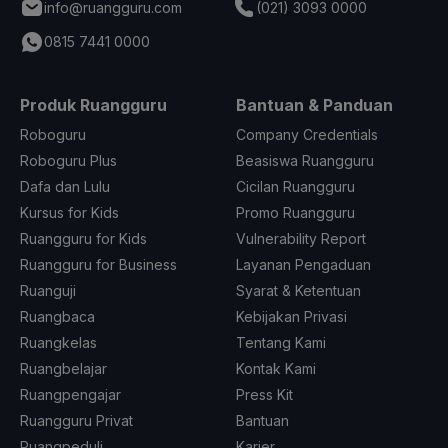
info@ruangguru.com
(021) 3093 0000
0815 7441 0000
Produk Ruangguru
Bantuan & Panduan
Roboguru
Company Credentials
Roboguru Plus
Beasiswa Ruangguru
Dafa dan Lulu
Cicilan Ruangguru
Kursus for Kids
Promo Ruangguru
Ruangguru for Kids
Vulnerability Report
Ruangguru for Business
Layanan Pengaduan
Ruanguji
Syarat & Ketentuan
Ruangbaca
Kebijakan Privasi
Ruangkelas
Tentang Kami
Ruangbelajar
Kontak Kami
Ruangpengajar
Press Kit
Ruangguru Privat
Bantuan
Ruangpeduli
Karier