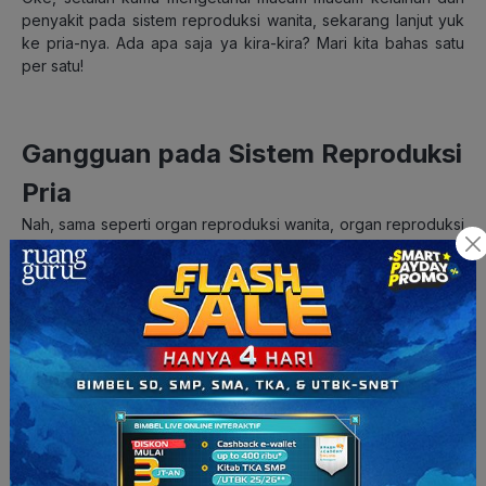
penyakit pada sistem reproduksi wanita, sekarang lanjut yuk
ke pria-nya. Ada apa saja ya kira-kira? Mari kita bahas satu
per satu!
Gangguan pada Sistem Reproduksi
Pria
Nah, sama seperti organ reproduksi wanita, organ reproduksi
pria juga terbagi menjadi dua bagian, yaitu bagian dalam dan
luar. Pada organ luar, terdapat penis dan skrotum. Sementara
itu, pada organ dalam, terdapat testis, saluran reproduksi,
dan kelenjar reproduksi.
Organ reproduksi pria yang tidak diperhatikan kesehatan dan
kebersihannya, tentu akan menimbulkan berbagai macam
gangguan. Berikut beberapa kelainan dan penyakit yang
menyerang organ reproduksi pria beserta gejalanya: