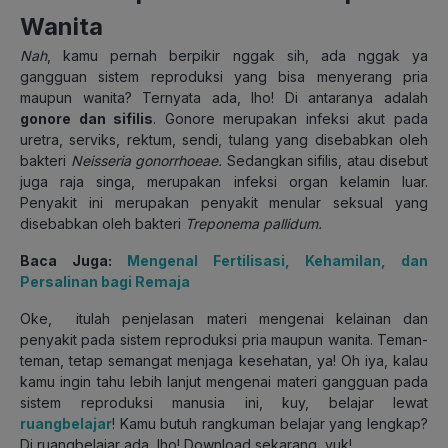
Wanita
Nah
, kamu pernah berpikir nggak sih, ada nggak ya
gangguan sistem reproduksi yang bisa menyerang pria
maupun wanita? Ternyata ada, lho! Di antaranya adalah
gonore dan sifilis
. Gonore merupakan infeksi akut pada
uretra, serviks, rektum, sendi, tulang yang disebabkan oleh
bakteri
Neisseria gonorrhoeae.
Sedangkan sifilis, atau disebut
juga raja singa, merupakan infeksi organ kelamin luar.
Penyakit ini merupakan penyakit menular seksual yang
disebabkan oleh
bakteri
Treponema pallidum.
Baca Juga:
Mengenal Fertilisasi, Kehamilan, dan
Persalinan bagi Remaja
Oke, itulah penjelasan materi mengenai kelainan dan
penyakit pada sistem reproduksi pria maupun wanita. Teman-
teman, tetap semangat menjaga kesehatan, ya! Oh iya, kalau
kamu ingin tahu lebih lanjut mengenai materi gangguan pada
sistem reproduksi manusia ini, kuy, belajar lewat
ruangbelajar
! Kamu butuh rangkuman belajar yang lengkap?
Di ruangbelajar ada, lho! Download sekarang, yuk!