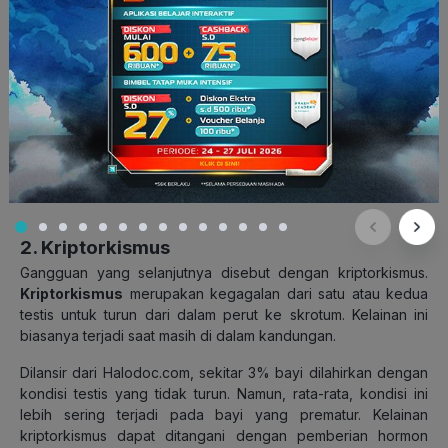
1. Hipogonadisme
Gangguan pada sistem reproduksi pria yang pertama disebut
hipogonadisme.
Hipogonadisme
merupakan penurunan
fungsi testis yang disebabkan oleh gangguan interaksi
hormon, seperti hormon androgen dan testosteron.
Gangguan ini menyebabkan infertilitas, impotensi, dan tidak
adanya tanda-tanda kepriaan. Penanganan penderita
penyakit ini dapat dilakukan dengan cara terapi hormon.
2. Kriptorkismus
Gangguan yang selanjutnya disebut dengan kriptorkismus.
Kriptorkismus
merupakan kegagalan dari satu atau kedua
testis untuk turun dari dalam perut ke skrotum. Kelainan ini
biasanya terjadi saat masih di dalam kandungan.
Dilansir dari Halodoc.com, sekitar 3% bayi dilahirkan dengan
kondisi testis yang tidak turun. Namun, rata-rata, kondisi ini
lebih sering terjadi pada bayi yang prematur. Kelainan
kriptorkismus dapat ditangani dengan pemberian hormon