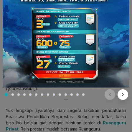
Tahapan seleksi Beasiswa Pendidikan Berprestasi
(source: Instagram.com/prestasikita_)
Bagi kamu yang ingin mendaftar, bisa akses laman Prestasi
Kita melalui alamat
https://prestasikita.com
. Untuk informasi
lebih lengkap, kamu bisa juga akses ke media sosial Prestasi
Kita di Instagram (@prestasikita_) atau Twitter
(@prestasikita_).
—
Yuk
lengkapi syaratnya dan segera lakukan pendaftaran
Beasiswa Pendidikan Berprestasi. Selagi mendaftar, kamu
bisa
lho
belajar giat dengan bantuan tentor di
Ruangguru
Privat
. Raih prestasi mudah bersama Ruangguru.