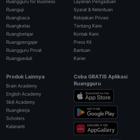
Ruangguru for Business
Layanan Pengaduan
Ruanguji
Syarat & Ketentuan
Ruangbaca
Kebijakan Privasi
Ruangkelas
Tentang Kami
Ruangbelajar
Kontak Kami
Ruangpengajar
Press Kit
Ruangguru Privat
Bantuan
Ruangpeduli
Karier
Produk Lainnya
Coba GRATIS Aplikasi
Ruangguru
Brain Academy
English Academy
Skill Academy
Ruangkerja
Schoters
Kalananti