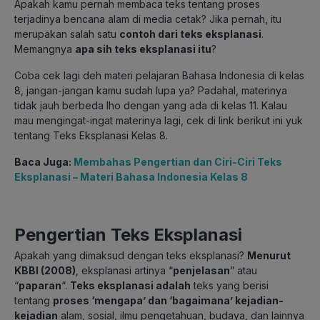
Apakah kamu pernah membaca teks tentang proses
terjadinya bencana alam di media cetak? Jika pernah, itu
merupakan salah satu
contoh dari teks eksplanasi
.
Memangnya
apa sih teks eksplanasi itu
?
Coba cek lagi deh materi pelajaran Bahasa Indonesia di kelas
8, jangan-jangan kamu sudah lupa ya? Padahal, materinya
tidak jauh berbeda lho dengan yang ada di kelas 11. Kalau
mau mengingat-ingat materinya lagi, cek di link berikut ini yuk
tentang Teks Eksplanasi Kelas 8.
Baca Juga:
Membahas Pengertian dan Ciri-Ciri Teks
Eksplanasi – Materi Bahasa Indonesia Kelas 8
Pengertian Teks Eksplanasi
Apakah yang dimaksud dengan teks eksplanasi?
Menurut
KBBI (2008)
, eksplanasi artinya “
penjelasan
” atau
“
paparan
“.
Teks eksplanasi adalah
teks yang berisi
tentang
proses ‘mengapa’ dan ‘bagaimana’ kejadian-
kejadian
alam, sosial, ilmu pengetahuan, budaya, dan lainnya