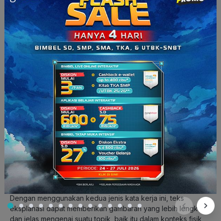
3. Terdapat Istilah Ilmiah
Teks eksplanasi juga menggunakan istilah ilmiah untuk
menjelaskan suatu fenomena. Contohnya saja pada teks
eksplanasi tentang penyebab banjir. Mungkin kamu akan
menemukan beberapa istilah yang cukup asing, seperti erosi,
sedimentasi, drainase, deforestase, dan lain sebagainya.
4. Menggunakan Kata Kerja Material dan
Rasional
Maksudnya apa sih? Nah,
kata kerja material
merujuk pada
tindakan yang dapat dilihat atau dirasakan secara fisik.
Contohnya membangun, memakan, membaca, dsb.
Sementara itu,
kata kerja rasional
berkaitan dengan
aktivitas emosional. Contohnya berpikir, mengerti, berharap,
dsb.
Dengan menggunakan kedua jenis kata kerja ini, teks
eksplanasi dapat memberikan gambaran yang lebih lengkap
dan jelas mengenai suatu topik, baik itu dalam konteks fisik