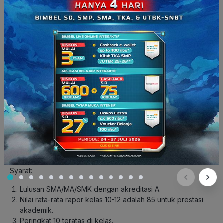
Baca Juga:
10 Kampus dengan Jurusan Musik Terbaik di
Indonesia
Program Jalur Prestasi
Dengan mendatar di program beasiswa jalur prestasi, kamu
bisa mendapatkan beasiswa tanpa melalui tes tertulis (tes
potensi akademik dan tes psikologi). Siswa dinilai
berdasarkan catatan prestasi akademik dan non akademik
selama menempuh pendidikan menengah atas.
Pelamar dapat memilih salah satu dari SMART Mills atau
SMART Agro.
Syarat:
Lulusan SMA/MA/SMK dengan akreditasi A.
Nilai rata-rata rapor kelas 10-12 adalah 85 untuk prestasi
akademik.
Peringkat 10 teratas di kelas.