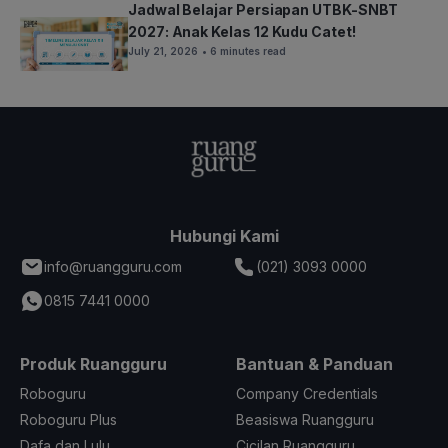
Jadwal Belajar Persiapan UTBK-SNBT
2027: Anak Kelas 12 Kudu Catet!
July 21, 2026
• 6 minutes read
Hubungi Kami
info@ruangguru.com
(021) 3093 0000
0815 7441 0000
Produk Ruangguru
Bantuan & Panduan
Roboguru
Company Credentials
Roboguru Plus
Beasiswa Ruangguru
Dafa dan Lulu
Cicilan Ruangguru