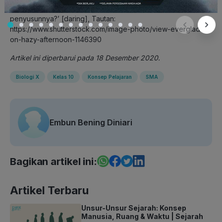
Foto ‘Kalau ekosistemnya seperti ini, apa saja ya komponen
penyusunnya?’ [daring], Tautan:
https://www.shutterstock.com/image-photo/view-everglades-
on-hazy-afternoon-1146390
Artikel ini diperbarui pada 18 Desember 2020.
Biologi X
Kelas 10
Konsep Pelajaran
SMA
Embun Bening Diniari
Bagikan artikel ini:
Artikel Terbaru
Unsur-Unsur Sejarah: Konsep
Manusia, Ruang & Waktu | Sejarah