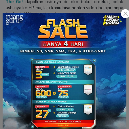
The-Go!
dapatkan usb-nya di toko buku terdekat, colok
usb-nya ke HP-mu, lalu kamu bisa nonton video belajar tanpa
kuota, deh! Kuy belajar sekarang.
Referensi:
Irnaningtyas. (2016). Biologi untuk SMA/MA Kelas X Kurikulum
2013. Jakarta: Penerbit Erlangga.
Sumber Foto: