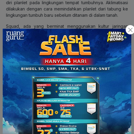
diri planlet pada lingkungan tempat tumbuhnya. Aklimatisasi
dilakukan dengan cara memindahkan planlet dari tabung ke
lingkungan tumbuh baru sebelum ditanam di dalam tanah.
Squad, ada yang berminat menggunakan kultur jaringan
sebagai sarana untuk bercocok tanam? Ternyata tidak begitu
sulit, ya! Supaya kamu nggak salah melakukannya, belajar
dulu yuk bersama ruangbelajar. Yuk, tonton video belajar
beranimasi, lihat rangkuman, mengerjakan latihan soal, cuma
dari HP-mu.
Download
sekarang, yuk!