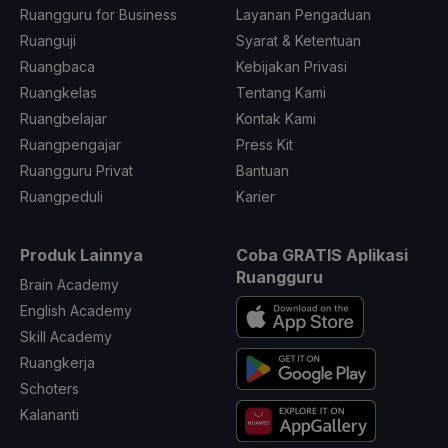
Ruangguru for Business
Layanan Pengaduan
Ruanguji
Syarat & Ketentuan
Ruangbaca
Kebijakan Privasi
Ruangkelas
Tentang Kami
Ruangbelajar
Kontak Kami
Ruangpengajar
Press Kit
Ruangguru Privat
Bantuan
Ruangpeduli
Karier
Produk Lainnya
Coba GRATIS Aplikasi
Ruangguru
Brain Academy
English Academy
Skill Academy
Ruangkerja
Schoters
Kalananti