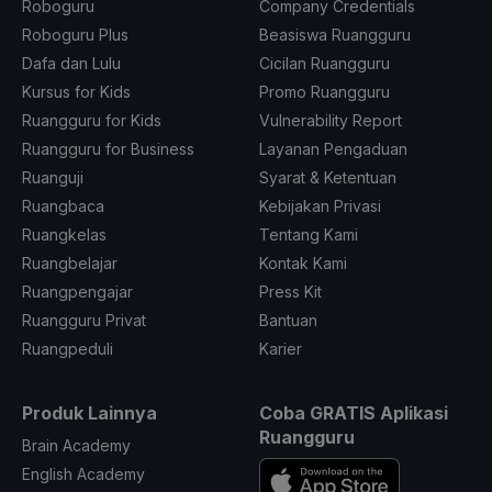
Roboguru
Company Credentials
Roboguru Plus
Beasiswa Ruangguru
Dafa dan Lulu
Cicilan Ruangguru
Kursus for Kids
Promo Ruangguru
Ruangguru for Kids
Vulnerability Report
Ruangguru for Business
Layanan Pengaduan
Ruanguji
Syarat & Ketentuan
Ruangbaca
Kebijakan Privasi
Ruangkelas
Tentang Kami
Ruangbelajar
Kontak Kami
Ruangpengajar
Press Kit
Ruangguru Privat
Bantuan
Ruangpeduli
Karier
Produk Lainnya
Coba GRATIS Aplikasi
Ruangguru
Brain Academy
English Academy