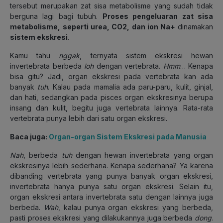
tersebut merupakan zat sisa metabolisme yang sudah tidak
berguna lagi bagi tubuh.
Proses pengeluaran zat sisa
metabolisme,
seperti urea, CO2, dan ion Na+
dinamakan
sistem ekskresi
.
Kamu tahu
nggak
, ternyata sistem ekskresi hewan
invertebrata berbeda
loh
dengan vertebrata.
Hmm
… Kenapa
bisa gitu? Jadi, organ ekskresi pada vertebrata kan ada
banyak
tuh
. Kalau pada mamalia ada paru-paru, kulit, ginjal,
dan hati, sedangkan pada pisces organ ekskresinya berupa
insang dan kulit, begitu juga vertebrata lainnya. Rata-rata
vertebrata punya lebih dari satu organ ekskresi.
Baca juga:
Organ-organ Sistem Ekskresi pada Manusia
Nah
, berbeda
tuh
dengan hewan invertebrata yang organ
ekskresinya lebih sederhana. Kenapa sederhana? Ya karena
dibanding vertebrata yang punya banyak organ ekskresi,
invertebrata hanya punya satu organ ekskresi. Selain itu,
organ ekskresi antara invertebrata satu dengan lainnya juga
berbeda.
Wah
, kalau punya organ ekskresi yang berbeda,
pasti proses ekskresi yang dilakukannya juga berbeda
dong
.