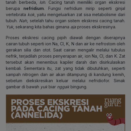
tanah berbeda,
loh
. Cacing tanah memiliki organ ekskresi
berupa
nefridium
. Fungsi nefridium mirip seperti ginjal
vertebrata
kok
, yaitu mengeluarkan zat sisa metabolisme dari
tubuh.
Nah
, setelah tahu organ sistem ekskresi cacing tanah.
Yuk
, sekarang kita bahas gimana
aja
proses ekskresinya.
Proses ekskresi cacing pipih diawali dengan diserapnya
cairan tubuh seperti ion Na, Cl, K, N dan air ke nefrostom oleh
gerakan silia dan otot. Saat cairan mengalir melalui tubulus
nefrik, terjadilah proses penyerapan air, ion Na, Cl, dan K. Zat
tersebut akan menembus kapiler darah dan disirkulasikan
kembali. Sementara itu, zat yang tidak dibutuhkan, seperti
sampah nitrogen dan air akan ditampung di kandung kemih,
sebelum diekskresikan keluar melalui nefridiofor. Simak
gambar di bawah
yuk
biar
nggak
bingung.