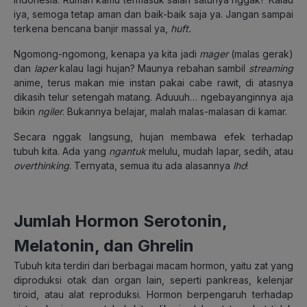
iya, semoga tetap aman dan baik-baik saja ya. Jangan sampai
terkena bencana banjir massal ya,
huft.
Ngomong-ngomong, kenapa ya kita jadi
mager
(malas gerak)
dan
laper
kalau lagi hujan? Maunya rebahan sambil
streaming
anime, terus makan mie instan pakai cabe rawit, di atasnya
dikasih telur setengah matang. Aduuuh… ngebayanginnya aja
bikin
ngiler
. Bukannya belajar, malah malas-malasan di kamar.
Secara nggak langsung, hujan membawa efek terhadap
tubuh kita. Ada yang
ngantuk
melulu, mudah lapar, sedih, atau
overthinking
. Ternyata, semua itu ada alasannya
lho
!
Jumlah Hormon Serotonin,
Melatonin, dan Ghrelin
Tubuh kita terdiri dari berbagai macam hormon, yaitu zat yang
diproduksi otak dan organ lain, seperti pankreas, kelenjar
tiroid, atau alat reproduksi. Hormon berpengaruh terhadap