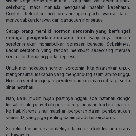
sistem kerja organ tubuh kita. Jika jumlah zat tersebut tidak
seimbang, maka manusia mengalami masalah kesehatan.
Contoh: kelebihan hormon androgen pada wanita dapat
menyebabkan jerawat dan gangguan menstruasi.
Setiap orang memiliki
hormon
serotonin yang berfungsi
sebagai pengendali suasana ha
ti
. Banyaknya hormon
serotonin akan menimbulkan perasaan bahagia. Sebaliknya,
kadar serotonin yang rendah membuat seseorang merasa
sedih atau berujung pada depresi.
Untuk meningkatkan hormon serotonin, kita disarankan untuk
mengonsumsi makanan yang mengandung asam amino tinggi.
Hormon serotonin juga diperoleh dari kegiatan olahraga serta
sinar matahari.
Nah, kalau musim hujan pastinya nggak ada matahari dong?
Ini salah satu penyebab perasaan galau yang kadang mampir
ke hati. Karena sinar matahari berperan dalam pembentukan
vitamin D, yang juga penting dalam produksi serotonin.
Sebelum bosan baca artikelnya, kamu bisa kok lihat infografis
di bawah ini: