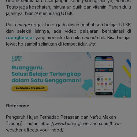
depan sekolahan. Asal jangan sering-sering aja ya,
hehehe
.
Tetap jaga kesehatan, minum air putih dan vitamin. Tahan dulu
jajannya, biar
fit
menjelang UTBK.
Rasa
mager
nggak boleh jadi alasan buat absen belajar UTBK
dan seleksi lainnya, ada video pelajaran beranimasi di
ruangbelajar
yang menarik dan bikin
mood
naik. Bisa belajar
lewat hp sambil selimutan di tempat tidur,
lho
!
Referensi:
Pengaruh Hujan Terhadap Perasaan dan Nafsu Makan
[Daring]. Tautan: https://www.burningtreeranch.com/how-
weather-affects-your-mood/