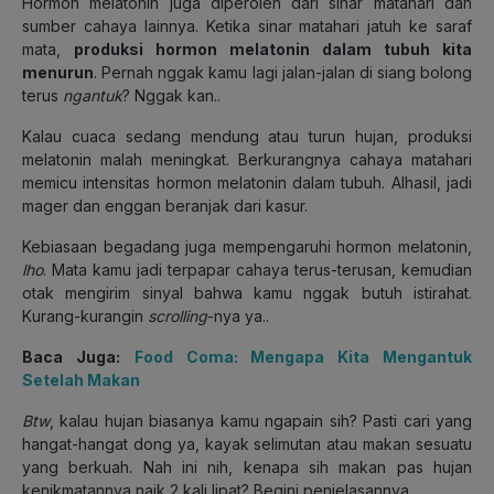
Hormon melatonin juga diperoleh dari sinar matahari dan
sumber cahaya lainnya. Ketika sinar matahari jatuh ke saraf
mata,
produksi hormon melatonin dalam tubuh kita
menurun
. Pernah nggak kamu lagi jalan-jalan di siang bolong
terus
ngantuk
? Nggak kan..
Kalau cuaca sedang mendung atau turun hujan, produksi
melatonin malah meningkat. Berkurangnya cahaya matahari
memicu intensitas hormon melatonin dalam tubuh. Alhasil, jadi
mager dan enggan beranjak dari kasur.
Kebiasaan begadang juga mempengaruhi hormon melatonin,
lho
. Mata kamu jadi terpapar cahaya terus-terusan, kemudian
otak mengirim sinyal bahwa kamu nggak butuh istirahat.
Kurang-kurangin
scrolling
-nya ya..
Baca Juga:
Food Coma: Mengapa Kita Mengantuk
Setelah Makan
Btw
, kalau hujan biasanya kamu ngapain sih? Pasti cari yang
hangat-hangat dong ya, kayak selimutan atau makan sesuatu
yang berkuah. Nah ini nih, kenapa sih makan pas hujan
kenikmatannya naik 2 kali lipat? Begini penjelasannya…