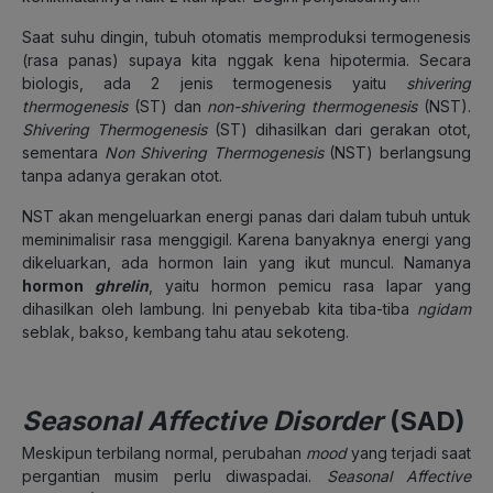
Saat suhu dingin, tubuh otomatis memproduksi termogenesis
(rasa panas) supaya kita nggak kena hipotermia. Secara
biologis, ada 2 jenis termogenesis yaitu
shivering
thermogenesis
(ST) dan
non-shivering thermogenesis
(NST).
Shivering Thermogenesis
(ST) dihasilkan dari gerakan otot,
sementara
Non Shivering Thermogenesis
(NST) berlangsung
tanpa adanya gerakan otot.
NST akan mengeluarkan energi panas dari dalam tubuh untuk
meminimalisir rasa menggigil. Karena banyaknya energi yang
dikeluarkan, ada hormon lain yang ikut muncul. Namanya
hormon
ghrelin
, yaitu hormon pemicu rasa lapar yang
dihasilkan oleh lambung. Ini penyebab kita tiba-tiba
ngidam
seblak, bakso, kembang tahu atau sekoteng.
Seasonal Affective Disorder
(SAD)
Meskipun terbilang normal, perubahan
mood
yang terjadi saat
pergantian musim perlu diwaspadai.
Seasonal Affective