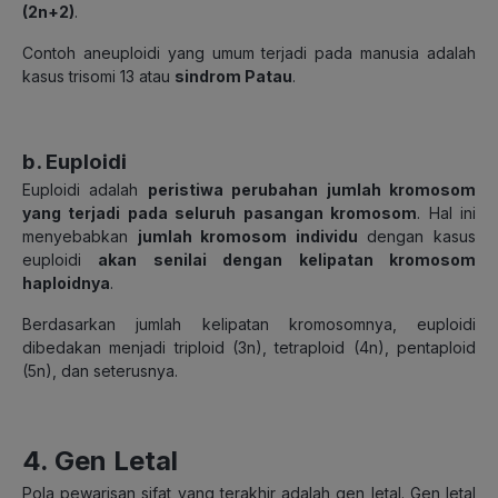
(2n+2)
.
Contoh aneuploidi yang umum terjadi pada manusia adalah
kasus trisomi 13 atau
sindrom Patau
.
b. Euploidi
Euploidi adalah
peristiwa perubahan jumlah kromosom
yang terjadi pada seluruh pasangan kromosom
. Hal ini
menyebabkan
jumlah kromosom individu
dengan kasus
euploidi
akan senilai dengan kelipatan kromosom
haploidnya
.
Berdasarkan jumlah kelipatan kromosomnya, euploidi
dibedakan menjadi triploid (3n), tetraploid (4n), pentaploid
(5n), dan seterusnya.
4. Gen Letal
Pola pewarisan sifat yang terakhir adalah gen letal. Gen letal