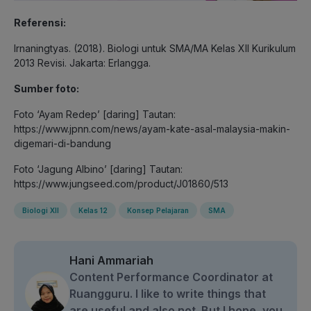
Referensi:
Irnaningtyas. (2018). Biologi untuk SMA/MA Kelas XII Kurikulum
2013 Revisi. Jakarta: Erlangga.
Sumber foto:
Foto ‘Ayam Redep’ [daring] Tautan:
https://www.jpnn.com/news/ayam-kate-asal-malaysia-makin-
digemari-di-bandung
Foto
‘
Jagung Albino’ [daring] Tautan:
https://www.jungseed.com/product/J01860/513
Biologi XII
Kelas 12
Konsep Pelajaran
SMA
Hani Ammariah
Content Performance Coordinator at
Ruangguru. I like to write things that
are useful and also not. But I hope, you