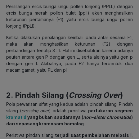
Persilangan ercis bunga ungu pollen lonjong (PPLL) dengan
ercis bunga merah pollen bulat (ppll) akan menghasilkan
keturunan pertamanya (F1) yaitu ercis bunga ungu pollen
lonjong (PpLl).
Ketika dilakukan persilangan kembali pada antar sesama F1,
maka akan menghasilkan keturunan (F2) dengan
perbandingan fenotip 3 : 1. Hal ini disebabkan karena adanya
pautan antara gen P dengan gen L, serta alelnya yaitu gen p
dengan gen l. Akibatnya, pada F2 hanya terbentuk dua
macam gamet, yaitu PL dan pl.
2. Pindah Silang (
Crossing Over
)
Pola pewarisan sifat yang kedua adalah pindah silang. Pindah
silang (
crossing over
) adalah peristiwa
pertukaran segmen
kromatid
yang bukan saudaranya (
non-sister chromatids
)
dari sepasang kromosom homolog
.
Peristiwa pindah silang
terjadi saat pembelahan meiosis I
,